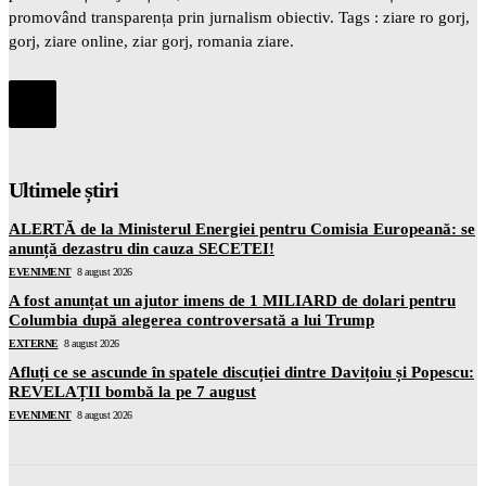
promovând transparența prin jurnalism obiectiv. Tags : ziare ro gorj,
gorj, ziare online, ziar gorj, romania ziare.
Ultimele știri
ALERTĂ de la Ministerul Energiei pentru Comisia Europeană: se
anunță dezastru din cauza SECETEI!
EVENIMENT
8 august 2026
A fost anunțat un ajutor imens de 1 MILIARD de dolari pentru
Columbia după alegerea controversată a lui Trump
EXTERNE
8 august 2026
Afluți ce se ascunde în spatele discuției dintre Davițoiu și Popescu:
REVELAȚII bombă la pe 7 august
EVENIMENT
8 august 2026