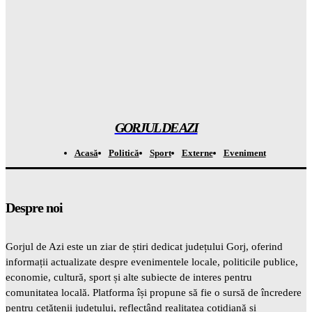
Afluți ce se ascunde în spatele discuției dintre Davițoiu și
Popescu: REVELAȚII bombă la pe 7 august
Gorjuldeazi
-
8 August 2026
TERORĂ asupra Kievului: atrac un val de rachete și drone,
inclusiv un copil a fost UCISOS
Gorjuldeazi
-
8 August 2026
GORJUL DE AZI
Acasă
Politică
Sport
Externe
Eveniment
Despre noi
Gorjul de Azi este un ziar de știri dedicat județului Gorj, oferind
informații actualizate despre evenimentele locale, politicile publice,
economie, cultură, sport și alte subiecte de interes pentru
comunitatea locală. Platforma își propune să fie o sursă de încredere
pentru cetățenii județului, reflectând realitatea cotidiană și