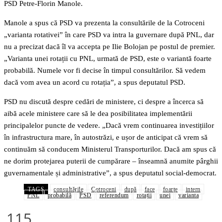
PSD Petre-Florin Manole.
Manole a spus că PSD va prezenta la consultările de la Cotroceni
„varianta rotativei” în care PSD va intra la guvernare după PNL, dar
nu a precizat dacă îl va accepta pe Ilie Bolojan pe postul de premier.
„Varianta unei rotații cu PNL, urmată de PSD, este o variantă foarte
probabilă. Numele vor fi decise în timpul consultărilor. Să vedem
dacă vom avea un acord cu rotația”, a spus deputatul PSD.
PSD nu discută despre cedări de ministere, ci despre a încerca să
aibă acele ministere care să le dea posibilitatea implementării
principalelor puncte de vedere. „Dacă vrem continuarea investițiilor
în infrastructura mare, în autostrăzi, e ușor de anticipat că vrem să
continuăm să conducem Ministerul Transporturilor. Dacă am spus că
ne dorim protejarea puterii de cumpărare – înseamnă anumite pârghii
guvernamentale și administrative”, a spus deputatul social-democrat.
TAGS
consultările
Cotroceni
după
face
foarte
intern
PNL
probabilă
PSD
referendum
rotații
unei
varianta
115