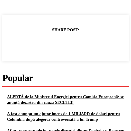
SHARE POST:
Popular
ALERTĂ de la Ministerul Energiei pentru Comisia Europeană: se
anunță dezastru din cauza SECETEI!
A fost anunțat un ajutor imens de 1 MILIARD de dolari pentru
Columbia după alegerea controversată a lui Trump
Afluți ce se ascunde în spatele discuției dintre Davițoiu și Popescu: