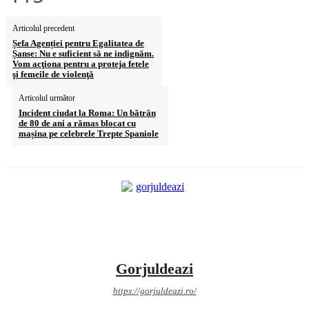
Articolul precedent
Șefa Agenției pentru Egalitatea de
Șanse: Nu e suficient să ne indignăm.
Vom acţiona pentru a proteja fetele
şi femeile de violenţă
Articolul următor
Incident ciudat la Roma: Un bătrân
de 80 de ani a rămas blocat cu
mașina pe celebrele Trepte Spaniole
Gorjuldeazi
https://gorjuldeazi.ro/