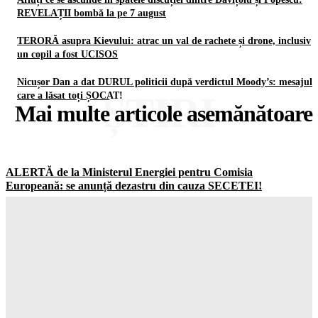
REVELAȚII bombă la pe 7 august
TERORĂ asupra Kievului: atrac un val de rachete și drone, inclusiv
un copil a fost UCISOS
Nicușor Dan a dat DURUL politicii după verdictul Moody’s: mesajul
ȘTIRI
care a lăsat toți ȘOCAT!
Mai multe articole asemănătoare
ALERTĂ de la Ministerul Energiei pentru Comisia
Europeană: se anunță dezastru din cauza SECETEI!
Gorjuldeazi
-
8 August 2026
A fost anunțat un ajutor imens de 1 MILIARD de dolari pentru
Columbia după alegerea controversată a lui Trump
Gorjuldeazi
-
8 August 2026