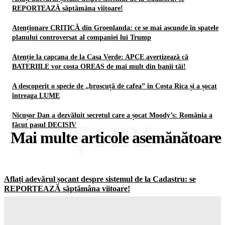
REPORTEAZĂ săptămâna viitoare!
Atenționare CRITICĂ din Groenlanda: ce se mai ascunde în spatele
planului controversat al companiei lui Trump
Atenție la capcana de la Casa Verde: APCE avertizează că
BATERIILE vor costa OREAS de mai mult din banii tăi!
A descoperit o specie de „broscuță de cafea” în Costa Rica și a șocat
întreaga LUME
Nicușor Dan a dezvăluit secretul care a șocat Moody’s: România a
ȘTIRI
făcut pasul DECISIV
Mai multe articole asemănătoare
Aflați adevărul șocant despre sistemul de la Cadastru: se
REPORTEAZĂ săptămâna viitoare!
Gorjuldeazi
-
8 August 2026