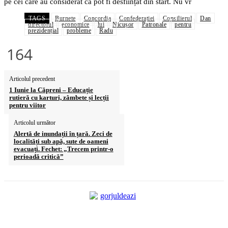
pe cei care au considerat că pot fi desființat din start. Nu vr
TAGS
Burnete
Concordia
Confederației
Consilierul
Dan
directorul
economice
lui
Nicușor
Patronale
pentru
prezidențial
probleme
Radu
164
Articolul precedent
1 Iunie la Căpreni – Educație
rutieră cu karturi, zâmbete și lecții
pentru viitor
Articolul următor
Alertă de inundații în țară. Zeci de
localități sub apă, sute de oameni
evacuați. Fechet: „Trecem printr-o
perioadă critică”