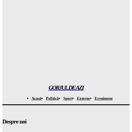
Atenționare CRITICĂ din Groenlanda: ce se mai ascunde în
spatele planului controversat al companiei lui Trump
Gorjuldeazi
-
8 August 2026
Atenție la capcana de la Casa Verde: APCE avertizează că
BATERIILE vor costa OREAS de mai mult din banii tăi!
Gorjuldeazi
-
8 August 2026
A descoperit o specie de „broscuță de cafea” în Costa Rica și a
șocat întreaga LUME
Gorjuldeazi
-
8 August 2026
GORJUL DE AZI
Acasă
Politică
Sport
Externe
Eveniment
Despre noi