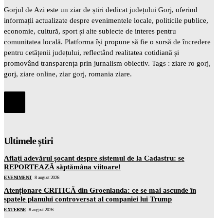
Gorjul de Azi este un ziar de știri dedicat județului Gorj, oferind
informații actualizate despre evenimentele locale, politicile publice,
economie, cultură, sport și alte subiecte de interes pentru
comunitatea locală. Platforma își propune să fie o sursă de încredere
pentru cetățenii județului, reflectând realitatea cotidiană și
promovând transparența prin jurnalism obiectiv. Tags : ziare ro gorj,
gorj, ziare online, ziar gorj, romania ziare.
Ultimele știri
Aflați adevărul șocant despre sistemul de la Cadastru: se
REPORTEAZĂ săptămâna viitoare!
EVENIMENT
8 august 2026
Atenționare CRITICĂ din Groenlanda: ce se mai ascunde în
spatele planului controversat al companiei lui Trump
EXTERNE
8 august 2026