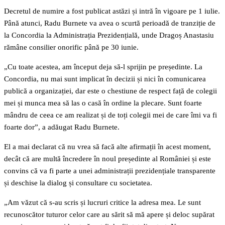
Decretul de numire a fost publicat astăzi și intră în vigoare pe 1 iulie.
Până atunci, Radu Burnete va avea o scurtă perioadă de tranziție de
la Concordia la Administrația Prezidențială, unde Dragoș Anastasiu
rămâne consilier onorific până pe 30 iunie.
„Cu toate acestea, am început deja să-l sprijin pe președinte. La
Concordia, nu mai sunt implicat în decizii și nici în comunicarea
publică a organizației, dar este o chestiune de respect față de colegii
mei și munca mea să las o casă în ordine la plecare. Sunt foarte
mândru de ceea ce am realizat și de toți colegii mei de care îmi va fi
foarte dor”, a adăugat Radu Burnete.
El a mai declarat că nu vrea să facă alte afirmații în acest moment,
decât că are multă încredere în noul președinte al României și este
convins că va fi parte a unei administrații prezidențiale transparente
și deschise la dialog și consultare cu societatea.
„Am văzut că s-au scris și lucruri critice la adresa mea. Le sunt
recunoscător tuturor celor care au sărit să mă apere și deloc supărat