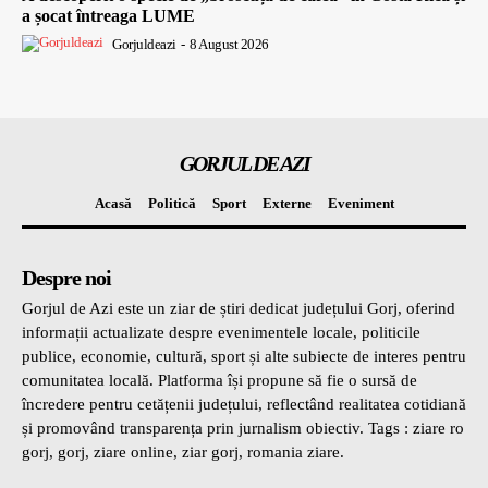
a șocat întreaga LUME
Gorjuldeazi
-
8 August 2026
GORJUL DE AZI
Acasă
Politică
Sport
Externe
Eveniment
Despre noi
Gorjul de Azi este un ziar de știri dedicat județului Gorj, oferind
informații actualizate despre evenimentele locale, politicile
publice, economie, cultură, sport și alte subiecte de interes pentru
comunitatea locală. Platforma își propune să fie o sursă de
încredere pentru cetățenii județului, reflectând realitatea cotidiană
și promovând transparența prin jurnalism obiectiv. Tags : ziare ro
gorj, gorj, ziare online, ziar gorj, romania ziare.