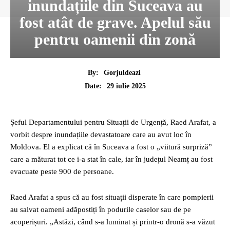
inundațiile din Suceava au
fost atât de grave. Apelul său
pentru oamenii din zonă
By:
Gorjuldeazi
29 iulie 2025
Date:
Șeful Departamentului pentru Situații de Urgență, Raed Arafat, a
vorbit despre inundațiile devastatoare care au avut loc în
Moldova. El a explicat că în Suceava a fost o „viitură surpriză”
care a măturat tot ce i-a stat în cale, iar în județul Neamț au fost
evacuate peste 900 de persoane.
Raed Arafat a spus că au fost situații disperate în care pompierii
au salvat oameni adăpostiți în podurile caselor sau de pe
acoperișuri. „Astăzi, când s-a luminat și printr-o dronă s-a văzut