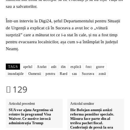
sau a salvatorilor.
Într-un interviu la Digi24, șeful Departamentului pentru Situații
de Urgență a explicat că în Suceava a avut loc o „viitură
surpriză” care a măturat tot ce i-a stat în cale, și nu a fost timp
pentru evacuarea localnicilor, așa cum s-a întâmplat în județul
Neamț.
TAGS
apelul
Arafat
atât
din
explică
fost
grave
inundaţiile
Oamenii
pentru
Raed
sau
Suceava
zonă
129
Articolul precedent
Articolul următor
SUA vor ajuta Argentina să
Ilie Bolojan anunță astăzi
reintre în programul Visa
reforma pensiilor speciale.
Waiver. Ce motive invocă
Măsura face parte din al
administrația Trump
treilea pachet fiscal.
Conferință de presă la ora