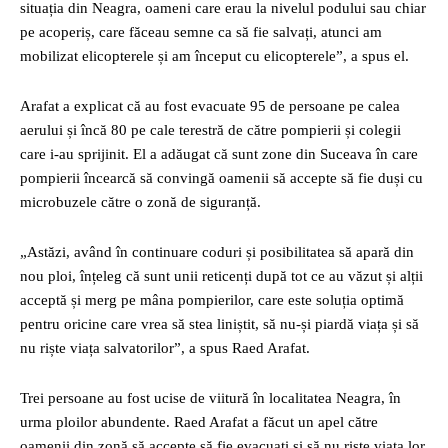
situația din Neagra, oameni care erau la nivelul podului sau chiar
pe acoperiș, care făceau semne ca să fie salvați, atunci am
mobilizat elicopterele și am început cu elicopterele”, a spus el.
Arafat a explicat că au fost evacuate 95 de persoane pe calea
aerului și încă 80 pe cale terestră de către pompierii și colegii
care i-au sprijinit. El a adăugat că sunt zone din Suceava în care
pompierii încearcă să convingă oamenii să accepte să fie duși cu
microbuzele către o zonă de siguranță.
„Astăzi, având în continuare coduri și posibilitatea să apară din
nou ploi, înțeleg că sunt unii reticenți după tot ce au văzut și alții
acceptă și merg pe mâna pompierilor, care este soluția optimă
pentru oricine care vrea să stea liniștit, să nu-și piardă viața și să
nu riște viața salvatorilor”, a spus Raed Arafat.
Trei persoane au fost ucise de viitură în localitatea Neagra, în
urma ploilor abundente. Raed Arafat a făcut un apel către
oamenii din zonă să accepte să fie evacuați și să nu riște viața lor