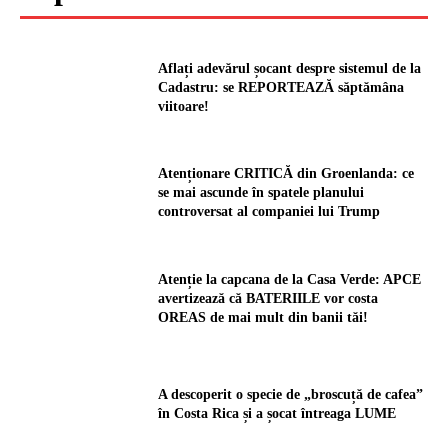
Aflați adevărul șocant despre sistemul de la
Cadastru: se REPORTEAZĂ săptămâna
viitoare!
Atenționare CRITICĂ din Groenlanda: ce
se mai ascunde în spatele planului
controversat al companiei lui Trump
Atenție la capcana de la Casa Verde: APCE
avertizează că BATERIILE vor costa
OREAS de mai mult din banii tăi!
A descoperit o specie de „broscuță de cafea”
în Costa Rica și a șocat întreaga LUME