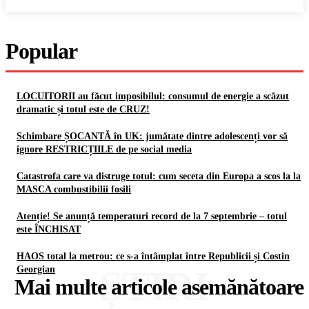
Popular
LOCUITORII au făcut imposibilul: consumul de energie a scăzut
dramatic și totul este de CRUZ!
Schimbare ȘOCANTĂ în UK: jumătate dintre adolescenți vor să
ignore RESTRICȚIILE de pe social media
Catastrofa care va distruge totul: cum seceta din Europa a scos la la
MASCA combustibilii fosili
Atenție! Se anunță temperaturi record de la 7 septembrie – totul
este ÎNCHISAT
HAOS total la metrou: ce s-a întâmplat între Republicii și Costin
ȘTIRI
Georgian
Mai multe articole asemănătoare