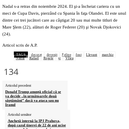
Nadal s-a retras din noiembrie 2024. El şi-a încheiat cariera cu un
meci de Cupa Davis, pierzând cu Spania în faţa Olandei. El este unul
dintre cei trei jucători care au câştigat 20 sau mai multe titluri de
Mare Şlem (22), alături de Roger Federer (20) şi Novak Djokovici
(24).
Articol scris de A.P.
TAGS
decorat
devenit
Felipe
fost
Llevant
marchiz
Nadal
Rafael
Regele
și
VIlea
134
Articolul precedent
Donald Trump anunță oficial că se
va decide „în următoarele două
săptămâni” dacă va ataca sau nu
Iranul
Articolul următor
Anchetă internă la IPJ Prahova,
după cazul tinerei de 22 de ani ucise