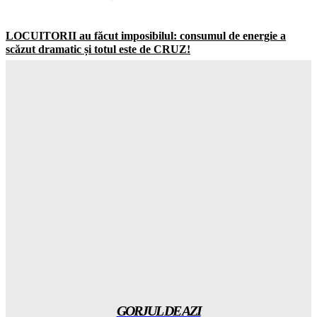
LOCUITORII au făcut imposibilul: consumul de energie a
scăzut dramatic și totul este de CRUZ!
Gorjuldeazi
-
7 August 2026
Schimbare ȘOCANTĂ în UK: jumătate dintre adolescenți vor
să ignore RESTRICȚIILE de pe social media
Gorjuldeazi
-
7 August 2026
Catastrofa care va distruge totul: cum seceta din Europa a scos
la la MASCA combustibilii fosili
Gorjuldeazi
-
7 August 2026
Atenție! Se anunță temperaturi record de la 7 septembrie –
totul este ÎNCHISAT
Gorjuldeazi
-
7 August 2026
GORJUL DE AZI