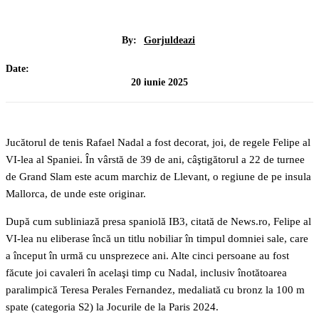
By:
Gorjuldeazi
Date:
20 iunie 2025
Jucătorul de tenis Rafael Nadal a fost decorat, joi, de regele Felipe al
VI-lea al Spaniei. În vârstă de 39 de ani, câştigătorul a 22 de turnee
de Grand Slam este acum marchiz de Llevant, o regiune de pe insula
Mallorca, de unde este originar.
După cum subliniază presa spaniolă IB3, citată de News.ro, Felipe al
VI-lea nu eliberase încă un titlu nobiliar în timpul domniei sale, care
a început în urmă cu unsprezece ani. Alte cinci persoane au fost
făcute joi cavaleri în acelaşi timp cu Nadal, inclusiv înotătoarea
paralimpică Teresa Perales Fernandez, medaliată cu bronz la 100 m
spate (categoria S2) la Jocurile de la Paris 2024.