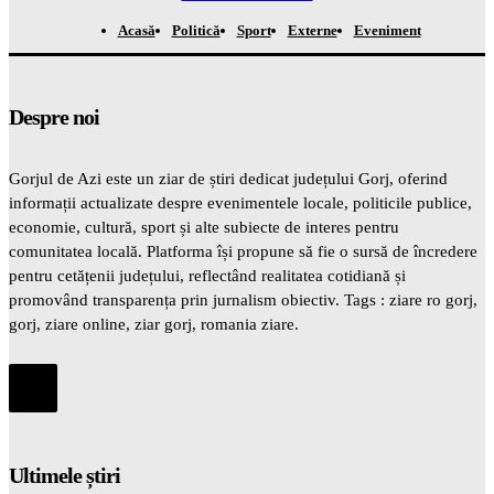
Acasă
Politică
Sport
Externe
Eveniment
Despre noi
Gorjul de Azi este un ziar de știri dedicat județului Gorj, oferind
informații actualizate despre evenimentele locale, politicile publice,
economie, cultură, sport și alte subiecte de interes pentru
comunitatea locală. Platforma își propune să fie o sursă de încredere
pentru cetățenii județului, reflectând realitatea cotidiană și
promovând transparența prin jurnalism obiectiv. Tags : ziare ro gorj,
gorj, ziare online, ziar gorj, romania ziare.
Ultimele știri