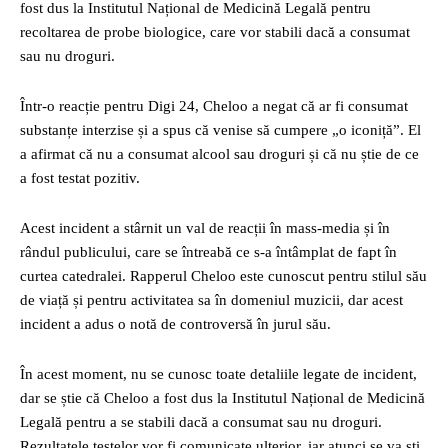
fost dus la Institutul Național de Medicină Legală pentru
recoltarea de probe biologice, care vor stabili dacă a consumat
sau nu droguri.
Într-o reacție pentru Digi 24, Cheloo a negat că ar fi consumat
substanțe interzise și a spus că venise să cumpere „o iconiță”. El
a afirmat că nu a consumat alcool sau droguri și că nu știe de ce
a fost testat pozitiv.
Acest incident a stârnit un val de reacții în mass-media și în
rândul publicului, care se întreabă ce s-a întâmplat de fapt în
curtea catedralei. Rapperul Cheloo este cunoscut pentru stilul său
de viață și pentru activitatea sa în domeniul muzicii, dar acest
incident a adus o notă de controversă în jurul său.
În acest moment, nu se cunosc toate detaliile legate de incident,
dar se știe că Cheloo a fost dus la Institutul Național de Medicină
Legală pentru a se stabili dacă a consumat sau nu droguri.
Rezultatele testelor vor fi comunicate ulterior, iar atunci se va ști