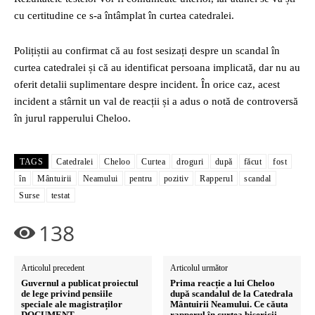
cu certitudine ce s-a întâmplat în curtea catedralei.
Polițiștii au confirmat că au fost sesizați despre un scandal în
curtea catedralei și că au identificat persoana implicată, dar nu au
oferit detalii suplimentare despre incident. În orice caz, acest
incident a stârnit un val de reacții și a adus o notă de controversă
în jurul rapperului Cheloo.
TAGS
Catedralei
Cheloo
Curtea
droguri
după
făcut
fost
în
Mântuirii
Neamului
pentru
pozitiv
Rapperul
scandal
Surse
testat
138
Articolul precedent
Articolul următor
Guvernul a publicat proiectul
Prima reacție a lui Cheloo
de lege privind pensiile
după scandalul de la Catedrala
speciale ale magistraților
Mântuirii Neamului. Ce căuta
DOCUMENT
rapperul în curtea bisericii