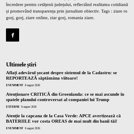
încredere pentru cetățenii județului, reflectând realitatea cotidiană
și promovând transparența prin jurnalism obiectiv. Tags : ziare ro
gorj, gorj, ziare online, ziar gorj, romania ziare.
Ultimele știri
Aflați adevărul șocant despre sistemul de la Cadastru: se
REPORTEAZĂ săptămâna viitoare!
EVENIMENT
8 august 2026
Atenționare CRITICĂ din Groenlanda: ce se mai ascunde în
spatele planului controversat al companiei lui Trump
EXTERNE
8 august 2026
Atenție la capcana de la Casa Verde: APCE avertizează că
BATERIILE vor costa OREAS de mai mult din banii tăi!
EVENIMENT
8 august 2026