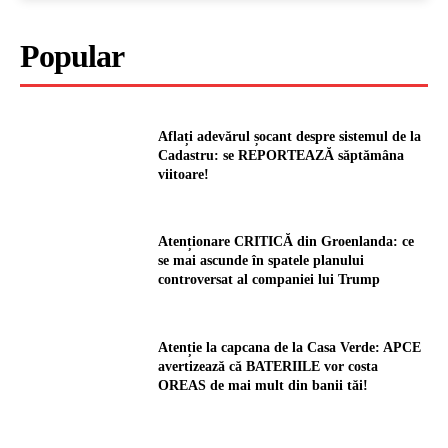
Popular
Aflați adevărul șocant despre sistemul de la
Cadastru: se REPORTEAZĂ săptămâna
viitoare!
Atenționare CRITICĂ din Groenlanda: ce
se mai ascunde în spatele planului
controversat al companiei lui Trump
Atenție la capcana de la Casa Verde: APCE
avertizează că BATERIILE vor costa
OREAS de mai mult din banii tăi!