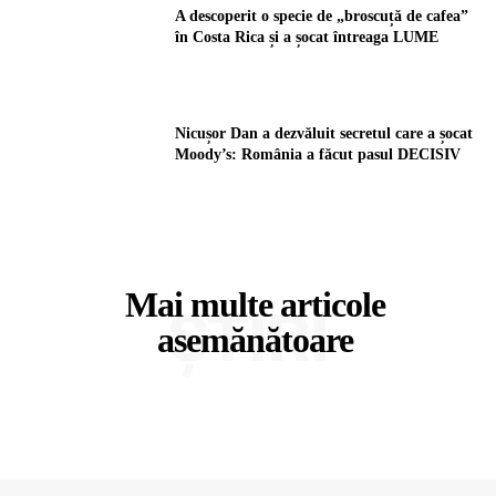
A descoperit o specie de „broscuță de cafea”
în Costa Rica și a șocat întreaga LUME
Nicușor Dan a dezvăluit secretul care a șocat
Moody’s: România a făcut pasul DECISIV
Mai multe articole
ȘTIRI
asemănătoare