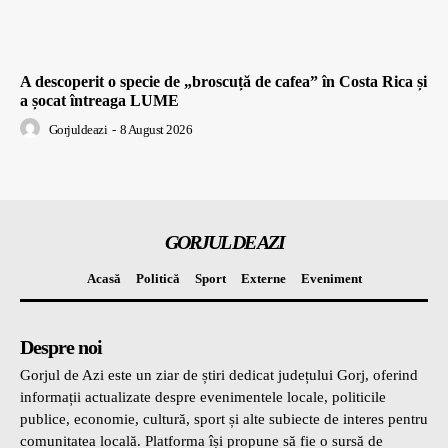
A descoperit o specie de „broscuță de cafea” în Costa Rica și
a șocat întreaga LUME
Gorjuldeazi
-
8 August 2026
GORJUL DE AZI
Acasă
Politică
Sport
Externe
Eveniment
Despre noi
Gorjul de Azi este un ziar de știri dedicat județului Gorj, oferind
informații actualizate despre evenimentele locale, politicile
publice, economie, cultură, sport și alte subiecte de interes pentru
comunitatea locală. Platforma își propune să fie o sursă de