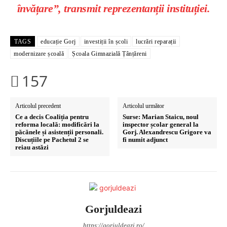
învățare”, transmit reprezentanții instituției.
TAGS
educație Gorj
investiții în școli
lucrări reparații
modernizare școală
Școala Gimnazială Țânțăreni
157
Articolul precedent
Articolul următor
Ce a decis Coaliția pentru
Surse: Marian Staicu, noul
reforma locală: modificări la
inspector școlar general la
păcănele și asistenții personali.
Gorj. Alexandrescu Grigore va
Discuțiile pe Pachetul 2 se
fi numit adjunct
reiau astăzi
Gorjuldeazi
https://gorjuldeazi.ro/