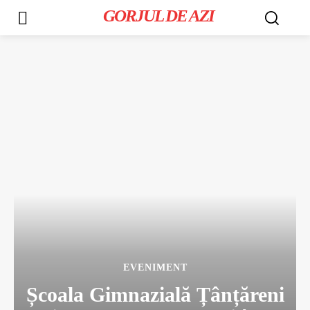
GORJUL DE AZI
EVENIMENT
Școala Gimnazială Țânțăreni