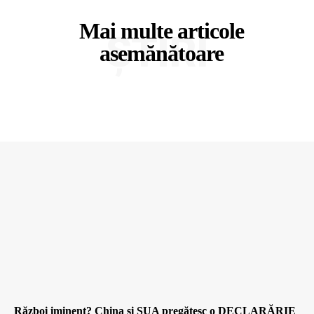
Mai multe articole
ȘTIRI
asemănătoare
Război iminent? China și SUA pregătesc o DECLARĂRIE