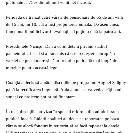
plafonate la 75% din ultimul venit net încasat.
Perioada de tranzit către vârsta de pensionare de 65 de ani va fi
de 15 ani, nu 10, cât a fost propunerea inițială. De asemenea,
funcționarii publici vor fi evaluați cel puțin o dată la patru ani.
Președintele Nicușor Dan a cerut detalii privind stadiul
pachetului 2 fiscal și a transmis că este o creștere abruptă a
vârstei de pensionare și că ar trebui o perioadă mai lungă de
tranziție pentru această lege.
Coaliția a decis să amâne discuțiile pe programul Anghel Saligny
până la rectificarea bugetară. Abia atunci se va vedea câți bani
sunt și ce proiecte pot primi finanțare.
În rest, discuțiile au vizat în special reforma din administrația
publică locală. Liderii coaliției au decis ca raportarea pe baza
căreia se alocă fonduri în teritoriu să se facă raportat la datele