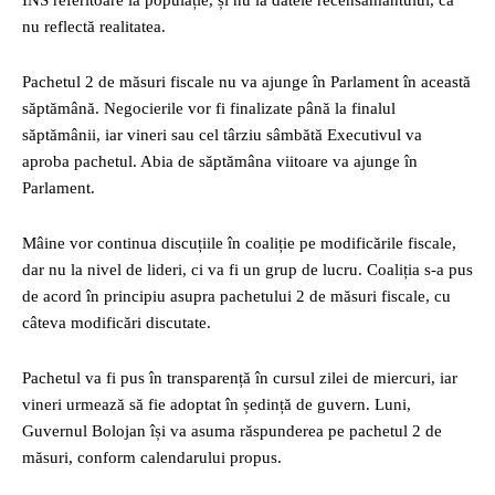
INS referitoare la populație, și nu la datele recensământului, că
nu reflectă realitatea.
Pachetul 2 de măsuri fiscale nu va ajunge în Parlament în această
săptămână. Negocierile vor fi finalizate până la finalul
săptămânii, iar vineri sau cel târziu sâmbătă Executivul va
aproba pachetul. Abia de săptămâna viitoare va ajunge în
Parlament.
Mâine vor continua discuțiile în coaliție pe modificările fiscale,
dar nu la nivel de lideri, ci va fi un grup de lucru. Coaliția s-a pus
de acord în principiu asupra pachetului 2 de măsuri fiscale, cu
câteva modificări discutate.
Pachetul va fi pus în transparență în cursul zilei de miercuri, iar
vineri urmează să fie adoptat în ședință de guvern. Luni,
Guvernul Bolojan își va asuma răspunderea pe pachetul 2 de
măsuri, conform calendarului propus.