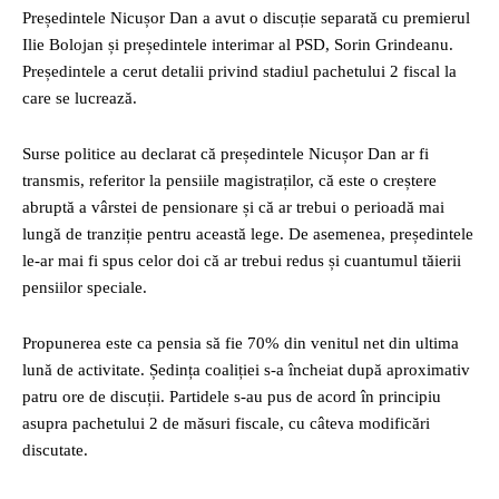
Președintele Nicușor Dan a avut o discuție separată cu premierul
Ilie Bolojan și președintele interimar al PSD, Sorin Grindeanu.
Președintele a cerut detalii privind stadiul pachetului 2 fiscal la
care se lucrează.
Surse politice au declarat că președintele Nicușor Dan ar fi
transmis, referitor la pensiile magistraților, că este o creștere
abruptă a vârstei de pensionare și că ar trebui o perioadă mai
lungă de tranziție pentru această lege. De asemenea, președintele
le-ar mai fi spus celor doi că ar trebui redus și cuantumul tăierii
pensiilor speciale.
Propunerea este ca pensia să fie 70% din venitul net din ultima
lună de activitate. Ședința coaliției s-a încheiat după aproximativ
patru ore de discuții. Partidele s-au pus de acord în principiu
asupra pachetului 2 de măsuri fiscale, cu câteva modificări
discutate.