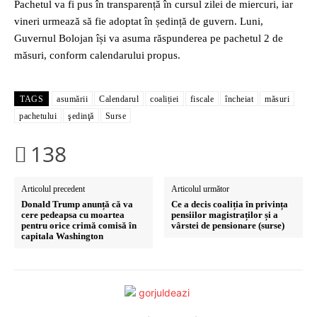
Pachetul va fi pus în transparență în cursul zilei de miercuri, iar
vineri urmează să fie adoptat în ședință de guvern. Luni,
Guvernul Bolojan își va asuma răspunderea pe pachetul 2 de
măsuri, conform calendarului propus.
TAGS
asumării
Calendarul
coaliției
fiscale
încheiat
măsuri
pachetului
şedinţă
Surse
138
Articolul precedent
Articolul următor
Donald Trump anunță că va
Ce a decis coaliția în privința
cere pedeapsa cu moartea
pensiilor magistraților și a
pentru orice crimă comisă în
vârstei de pensionare (surse)
capitala Washington