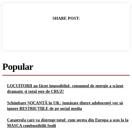
SHARE POST:
Popular
LOCUITORII au făcut imposibilul: consumul de energie a scăzut
dramatic și totul este de CRUZ!
Schimbare ȘOCANTĂ în UK: jumătate dintre adolescenți vor să
ignore RESTRICȚIILE de pe social media
Catastrofa care va distruge totul: cum seceta din Europa a scos la la
MASCA combustibilii fosili