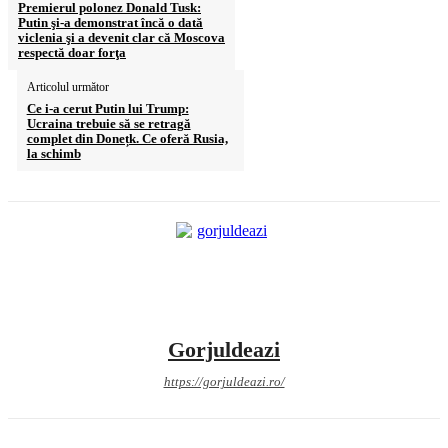
Premierul polonez Donald Tusk:
Putin şi-a demonstrat încă o dată
viclenia şi a devenit clar că Moscova
respectă doar forţa
Articolul următor
Ce i-a cerut Putin lui Trump:
Ucraina trebuie să se retragă
complet din Donețk. Ce oferă Rusia,
la schimb
Gorjuldeazi
https://gorjuldeazi.ro/