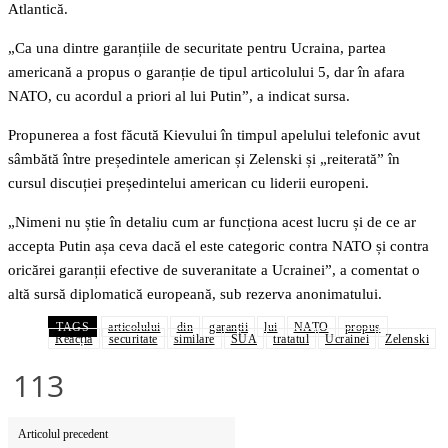
Atlantică.
„Ca una dintre garanțiile de securitate pentru Ucraina, partea
americană a propus o garanție de tipul articolului 5, dar în afara
NATO, cu acordul a priori al lui Putin”, a indicat sursa.
Propunerea a fost făcută Kievului în timpul apelului telefonic avut
sâmbătă între președintele american și Zelenski și „reiterată” în
cursul discuției președintelui american cu liderii europeni.
„Nimeni nu știe în detaliu cum ar funcționa acest lucru și de ce ar
accepta Putin așa ceva dacă el este categoric contra NATO și contra
oricărei garanții efective de suveranitate a Ucrainei”, a comentat o
altă sursă diplomatică europeană, sub rezerva anonimatului.
TAGS
articolului
din
garanții
lui
NATO
propus
Reacția
securitate
similare
SUA
tratatul
Ucrainei
Zelenski
113
Articolul precedent