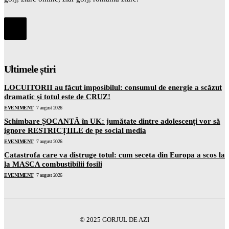
Ultimele știri
LOCUITORII au făcut imposibilul: consumul de energie a scăzut
dramatic și totul este de CRUZ!
EVENIMENT
7 august 2026
Schimbare ȘOCANTĂ în UK: jumătate dintre adolescenți vor să
ignore RESTRICȚIILE de pe social media
EVENIMENT
7 august 2026
Catastrofa care va distruge totul: cum seceta din Europa a scos la
la MASCA combustibilii fosili
EVENIMENT
7 august 2026
© 2025 GORJUL DE AZI