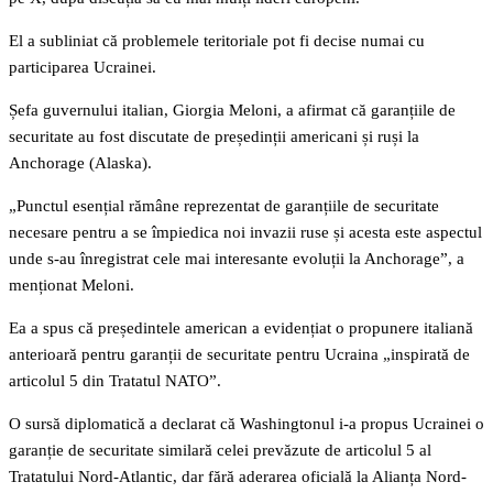
El a subliniat că problemele teritoriale pot fi decise numai cu
participarea Ucrainei.
Șefa guvernului italian, Giorgia Meloni, a afirmat că garanțiile de
securitate au fost discutate de președinții americani și ruși la
Anchorage (Alaska).
„Punctul esențial rămâne reprezentat de garanțiile de securitate
necesare pentru a se împiedica noi invazii ruse și acesta este aspectul
unde s-au înregistrat cele mai interesante evoluții la Anchorage”, a
menționat Meloni.
Ea a spus că președintele american a evidențiat o propunere italiană
anterioară pentru garanții de securitate pentru Ucraina „inspirată de
articolul 5 din Tratatul NATO”.
O sursă diplomatică a declarat că Washingtonul i-a propus Ucrainei o
garanție de securitate similară celei prevăzute de articolul 5 al
Tratatului Nord-Atlantic, dar fără aderarea oficială la Alianța Nord-