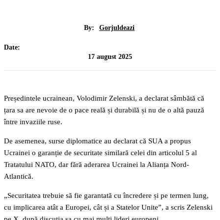
By:
Gorjuldeazi
Date:
17 august 2025
Președintele ucrainean, Volodimir Zelenski, a declarat sâmbătă că
țara sa are nevoie de o pace reală și durabilă și nu de o altă pauză
între invaziile ruse.
De asemenea, surse diplomatice au declarat că SUA a propus
Ucrainei o garanție de securitate similară celei din articolul 5 al
Tratatului NATO, dar fără aderarea Ucrainei la Alianța Nord-
Atlantică.
„Securitatea trebuie să fie garantată cu încredere și pe termen lung,
cu implicarea atât a Europei, cât și a Statelor Unite”, a scris Zelenski
pe X, după discuția sa cu mai mulți lideri europeni.