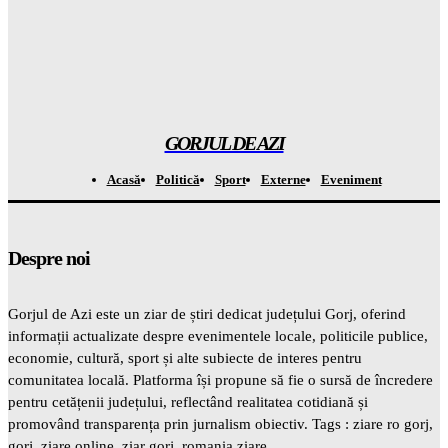
Gorjuldeazi
-
7 August 2026
Atenție! Se anunță temperaturi record de la 7 septembrie –
totul este ÎNCHISAT
Gorjuldeazi
-
7 August 2026
GORJUL DE AZI
Acasă
Politică
Sport
Externe
Eveniment
Despre noi
Gorjul de Azi este un ziar de știri dedicat județului Gorj, oferind
informații actualizate despre evenimentele locale, politicile publice,
economie, cultură, sport și alte subiecte de interes pentru
comunitatea locală. Platforma își propune să fie o sursă de încredere
pentru cetățenii județului, reflectând realitatea cotidiană și
promovând transparența prin jurnalism obiectiv. Tags : ziare ro gorj,
gorj, ziare online, ziar gorj, romania ziare.