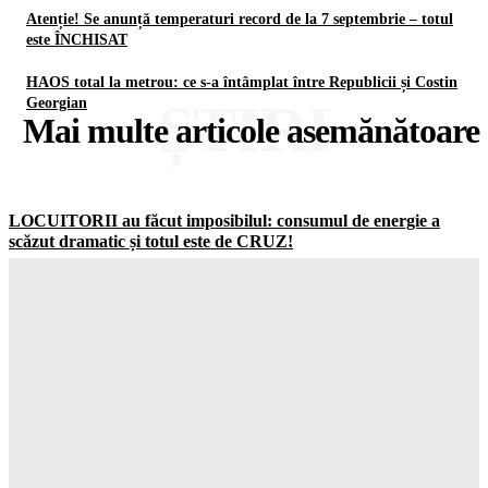
Atenție! Se anunță temperaturi record de la 7 septembrie – totul
este ÎNCHISAT
HAOS total la metrou: ce s-a întâmplat între Republicii și Costin
ȘTIRI
Georgian
Mai multe articole asemănătoare
LOCUITORII au făcut imposibilul: consumul de energie a
scăzut dramatic și totul este de CRUZ!
Gorjuldeazi
-
7 August 2026
Schimbare ȘOCANTĂ în UK: jumătate dintre adolescenți vor
să ignore RESTRICȚIILE de pe social media
Gorjuldeazi
-
7 August 2026
Catastrofa care va distruge totul: cum seceta din Europa a scos
la la MASCA combustibilii fosili