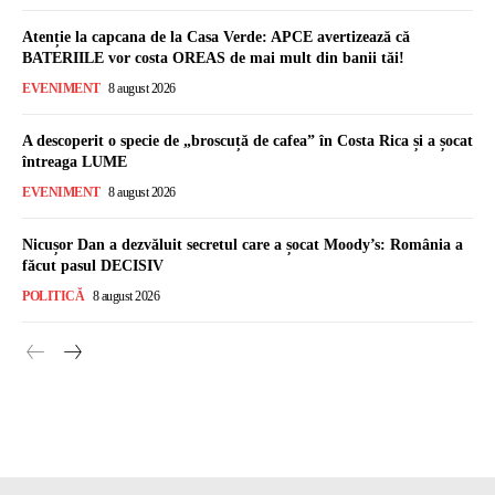
Atenție la capcana de la Casa Verde: APCE avertizează că
BATERIILE vor costa OREAS de mai mult din banii tăi!
EVENIMENT
8 august 2026
A descoperit o specie de „broscuță de cafea” în Costa Rica și a șocat
întreaga LUME
EVENIMENT
8 august 2026
Nicușor Dan a dezvăluit secretul care a șocat Moody’s: România a
făcut pasul DECISIV
POLITICĂ
8 august 2026