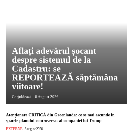
Aflați adevărul șocant
despre sistemul de la
Cadastru: se
REPORTEAZĂ săptămâna
viitoare!
Gorjuldeazi
-
8 August 2026
Atenționare CRITICĂ din Groenlanda: ce se mai ascunde în
spatele planului controversat al companiei lui Trump
EXTERNE
8 august 2026