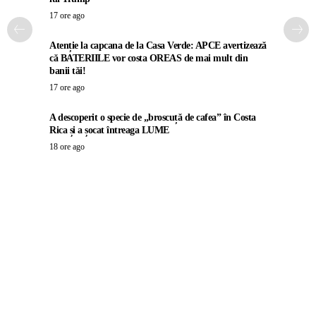
17 ore ago
Atenție la capcana de la Casa Verde: APCE avertizează
că BATERIILE vor costa OREAS de mai mult din
banii tăi!
17 ore ago
A descoperit o specie de „broscuță de cafea” în Costa
Rica și a șocat întreaga LUME
18 ore ago