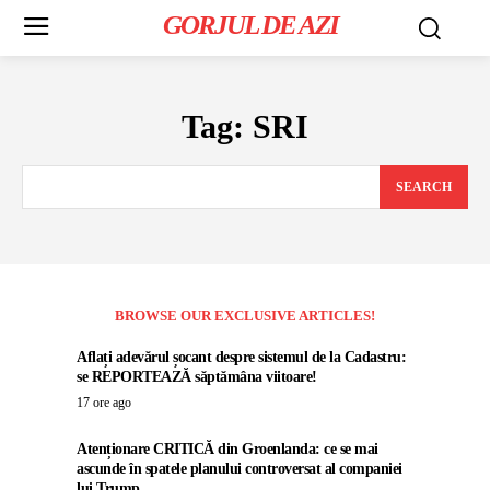
GORJUL DE AZI
Tag:
SRI
SEARCH
BROWSE OUR EXCLUSIVE ARTICLES!
Aflați adevărul șocant despre sistemul de la Cadastru:
se REPORTEAZĂ săptămâna viitoare!
17 ore ago
Atenționare CRITICĂ din Groenlanda: ce se mai
ascunde în spatele planului controversat al companiei
lui Trump