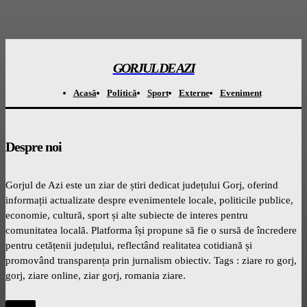
GORJUL DE AZI
Acasă
Politică
Sport
Externe
Eveniment
Despre noi
Gorjul de Azi este un ziar de știri dedicat județului Gorj, oferind
informații actualizate despre evenimentele locale, politicile publice,
economie, cultură, sport și alte subiecte de interes pentru
comunitatea locală. Platforma își propune să fie o sursă de încredere
pentru cetățenii județului, reflectând realitatea cotidiană și
promovând transparența prin jurnalism obiectiv. Tags : ziare ro gorj,
gorj, ziare online, ziar gorj, romania ziare.