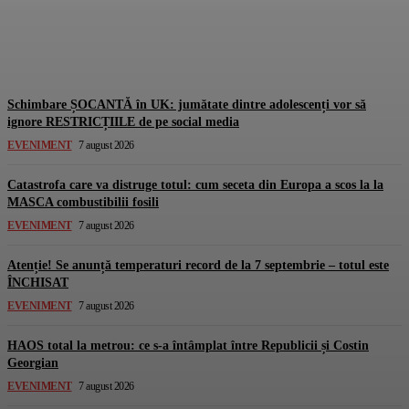
totul este de CRUZ!
Gorjuldeazi
-
7 August 2026
Schimbare ȘOCANTĂ în UK: jumătate dintre adolescenți vor să
ignore RESTRICȚIILE de pe social media
EVENIMENT
7 august 2026
Catastrofa care va distruge totul: cum seceta din Europa a scos la la
MASCA combustibilii fosili
EVENIMENT
7 august 2026
Atenție! Se anunță temperaturi record de la 7 septembrie – totul este
ÎNCHISAT
EVENIMENT
7 august 2026
HAOS total la metrou: ce s-a întâmplat între Republicii și Costin
Georgian
EVENIMENT
7 august 2026