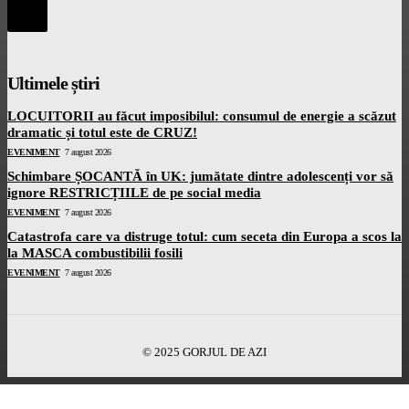
Ultimele știri
LOCUITORII au făcut imposibilul: consumul de energie a scăzut
dramatic și totul este de CRUZ!
EVENIMENT
7 august 2026
Schimbare ȘOCANTĂ în UK: jumătate dintre adolescenți vor să
ignore RESTRICȚIILE de pe social media
EVENIMENT
7 august 2026
Catastrofa care va distruge totul: cum seceta din Europa a scos la
la MASCA combustibilii fosili
EVENIMENT
7 august 2026
© 2025 GORJUL DE AZI