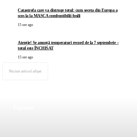
Catastrofa care va distruge totul: cum seceta din Europa a
scos la la MASCA combustibilii fosili
15 ore ago
Atenție! Se anunță temperaturi record de la 7 septembrie –
totul este ÎNCHISAT
15 ore ago
Niciun articol afișat
Popular