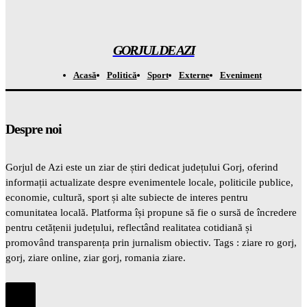
Planul SECRET al lui Trump care ar putea STA sfârșitul
cetățeniei în SUA
Gorjuldeazi
-
7 August 2026
GORJUL DE AZI
Acasă
Politică
Sport
Externe
Eveniment
Despre noi
Gorjul de Azi este un ziar de știri dedicat județului Gorj, oferind
informații actualizate despre evenimentele locale, politicile publice,
economie, cultură, sport și alte subiecte de interes pentru
comunitatea locală. Platforma își propune să fie o sursă de încredere
pentru cetățenii județului, reflectând realitatea cotidiană și
promovând transparența prin jurnalism obiectiv. Tags : ziare ro gorj,
gorj, ziare online, ziar gorj, romania ziare.