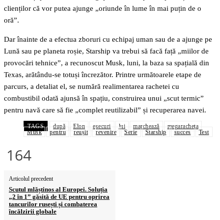
clienților că vor putea ajunge „oriunde în lume în mai puțin de o
oră”.
Dar înainte de a efectua zboruri cu echipaj uman sau de a ajunge pe
Lună sau pe planeta roșie, Starship va trebui să facă față „miilor de
provocări tehnice”, a recunoscut Musk, luni, la baza sa spațială din
Texas, arătându-se totuși încrezător. Printre următoarele etape de
parcurs, a detaliat el, se numără realimentarea rachetei cu
combustibil odată ajunsă în spațiu, construirea unui „scut termic”
pentru navă care să fie „complet reutilizabil” și recuperarea navei.
TAGS
după
Elon
eşecuri
lui
marchează
megaracheta
Musk
pentru
reușit
revenire
Serie
Starship
succes
Test
164
Articolul precedent
Scutul mlăștinos al Europei. Soluția
„2 în 1” găsită de UE pentru oprirea
tancurilor rusești și combaterea
încălzirii globale