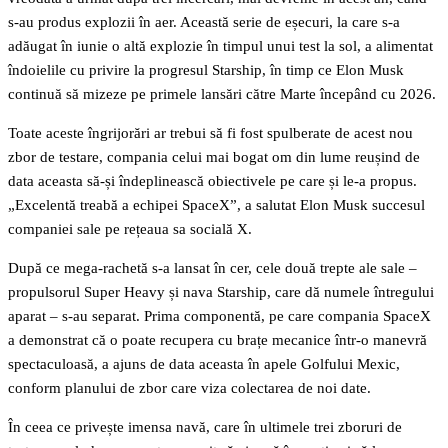
s-au produs explozii în aer. Această serie de eșecuri, la care s-a
adăugat în iunie o altă explozie în timpul unui test la sol, a alimentat
îndoielile cu privire la progresul Starship, în timp ce Elon Musk
continuă să mizeze pe primele lansări către Marte începând cu 2026.
Toate aceste îngrijorări ar trebui să fi fost spulberate de acest nou
zbor de testare, compania celui mai bogat om din lume reușind de
data aceasta să-și îndeplinească obiectivele pe care și le-a propus.
„Excelentă treabă a echipei SpaceX”, a salutat Elon Musk succesul
companiei sale pe rețeaua sa socială X.
După ce mega-rachetă s-a lansat în cer, cele două trepte ale sale –
propulsorul Super Heavy și nava Starship, care dă numele întregului
aparat – s-au separat. Prima componentă, pe care compania SpaceX
a demonstrat că o poate recupera cu brațe mecanice într-o manevră
spectaculoasă, a ajuns de data aceasta în apele Golfului Mexic,
conform planului de zbor care viza colectarea de noi date.
În ceea ce privește imensa navă, care în ultimele trei zboruri de