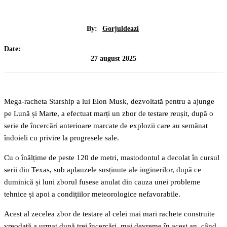
By:
Gorjuldeazi
Date:
27 august 2025
Mega-racheta Starship a lui Elon Musk, dezvoltată pentru a ajunge
pe Lună și Marte, a efectuat marți un zbor de testare reușit, după o
serie de încercări anterioare marcate de explozii care au semănat
îndoieli cu privire la progresele sale.
Cu o înălțime de peste 120 de metri, mastodontul a decolat în cursul
serii din Texas, sub aplauzele susținute ale inginerilor, după ce
duminică și luni zborul fusese anulat din cauza unei probleme
tehnice și apoi a condițiilor meteorologice nefavorabile.
Acest al zecelea zbor de testare al celei mai mari rachete construite
vreodată a urmat după trei încercări, mai devreme în acest an, când