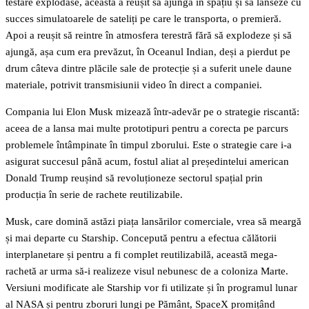
testare explodase, aceasta a reușit să ajungă în spațiu și să lanseze cu
succes simulatoarele de sateliți pe care le transporta, o premieră.
Apoi a reușit să reintre în atmosfera terestră fără să explodeze și să
ajungă, așa cum era prevăzut, în Oceanul Indian, deși a pierdut pe
drum câteva dintre plăcile sale de protecție și a suferit unele daune
materiale, potrivit transmisiunii video în direct a companiei.
Compania lui Elon Musk mizează într-adevăr pe o strategie riscantă:
aceea de a lansa mai multe prototipuri pentru a corecta pe parcurs
problemele întâmpinate în timpul zborului. Este o strategie care i-a
asigurat succesul până acum, fostul aliat al președintelui american
Donald Trump reușind să revoluționeze sectorul spațial prin
producția în serie de rachete reutilizabile.
Musk, care domină astăzi piața lansărilor comerciale, vrea să meargă
și mai departe cu Starship. Concepută pentru a efectua călătorii
interplanetare și pentru a fi complet reutilizabilă, această mega-
rachetă ar urma să-i realizeze visul nebunesc de a coloniza Marte.
Versiuni modificate ale Starship vor fi utilizate și în programul lunar
al NASA și pentru zboruri lungi pe Pământ, SpaceX promițând