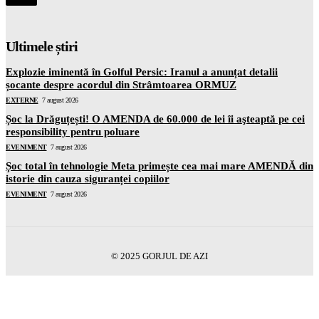
Ultimele știri
Explozie iminentă în Golful Persic: Iranul a anunțat detalii
șocante despre acordul din Strâmtoarea ORMUZ
EXTERNE
7 august 2026
Șoc la Drăguțești! O AMENDA de 60.000 de lei îi aşteaptă pe cei
responsibility pentru poluare
EVENIMENT
7 august 2026
Șoc total în tehnologie Meta primește cea mai mare AMENDĂ din
istorie din cauza siguranței copiilor
EVENIMENT
7 august 2026
© 2025 GORJUL DE AZI