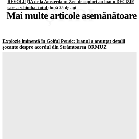
REVOLUȚIA de la Amsterdam: Zeci de cupluri au luat o DECIZIE
ȘTIRI
care a schimbat totul după 25 de ani
Mai multe articole asemănătoare
Explozie iminentă în Golful Persic: Iranul a anunțat detalii
șocante despre acordul din Strâmtoarea ORMUZ
Gorjuldeazi
-
7 August 2026
Șoc la Drăguțești! O AMENDA de 60.000 de lei îi aşteaptă pe
cei responsibility pentru poluare
Gorjuldeazi
-
7 August 2026
Șoc total în tehnologie Meta primește cea mai mare AMENDĂ
din istorie din cauza siguranței copiilor
Gorjuldeazi
-
7 August 2026