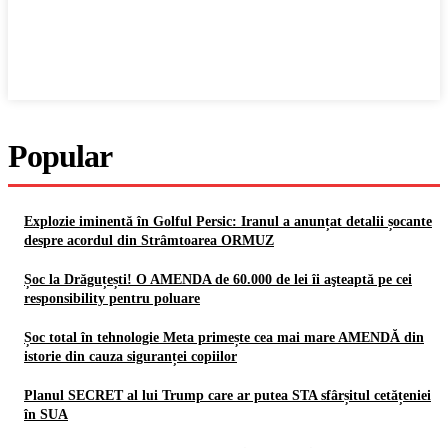
Popular
Explozie iminentă în Golful Persic: Iranul a anunțat detalii șocante
despre acordul din Strâmtoarea ORMUZ
Șoc la Drăguțești! O AMENDA de 60.000 de lei îi aşteaptă pe cei
responsibility pentru poluare
Șoc total în tehnologie Meta primește cea mai mare AMENDĂ din
istorie din cauza siguranței copiilor
Planul SECRET al lui Trump care ar putea STA sfârșitul cetățeniei
în SUA