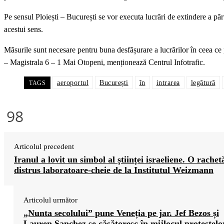
Pe sensul Ploiești – București se vor executa lucrări de extindere a părți
acestui sens.
Măsurile sunt necesare pentru buna desfășurare a lucrărilor în ceea ce
– Magistrala 6 – 1 Mai Otopeni, menționează Centrul Infotrafic.
aeroportul
București
în
intrarea
legătură
TAGS
98
Articolul precedent
Iranul a lovit un simbol al științei israeliene. O rachet
distrus laboratoare-cheie de la Institutul Weizmann
Articolul următor
„Nunta secolului” pune Veneția pe jar. Jef Bezos și
Lauren Sanchez se căsătoresc în mijlocul protestelo