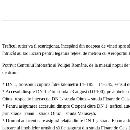
Traficul rutier va fi restricționat, începând din noaptea de vineri spre 
întrucât au loc lucrări pentru legătura rețelei de metrou cu Aeroportul
Potrivit Centrului Infotrafic al Poliției Române, de la miezul nopții de 
de drum:
* DN 1, tronsonul cuprins între kilometrii 14+185 – 14+345, sensul de
* Accesul dinspre DN 1 către strada 23 august (DJ 100), pe ambele sens
Oituz, respectiv intersecția DN 1/ strada Oituz – strada Floare de Cais
* Pentru asigurarea accesului dinspre Otopeni către DN 1, traficul aut
prin strada Traian – strada Oituz – strada Mărășești.
* Drumul adiacent care asigură relația dintre DN 1 și strada Floarea de 
parcare al imobilelor urmând să fie asigurat din strada Floare de Cais (