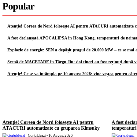
Popular
Atenție! Coreea de Nord folosește AI pentru ATACURI automatizate
A fost declanșată APOCALIPSA în Hong Kong, temperaturi de neimagi
Explozie de energie: SEN a depășit pragul de 20.000 MW – ce se mai a
Scenă de MACETARE în Târgu Jiu: doi tineri au fost reținuți după v
Atenție! Ce se va întâmpla pe 10 august 2026: vine veștea pentru cât
Atenție! Coreea de Nord folosește AI pentru
A fost dec
ATACURI automatizate cu gruparea Kimsuky
temperaturi 
Gorjuldeazi
-
10 August 2026