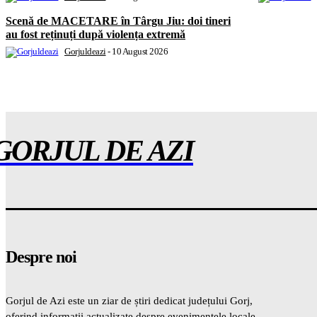
Scenă de MACETARE în Târgu Jiu: doi tineri
au fost reținuți după violența extremă
Gorjuldeazi
-
10 August 2026
GORJUL DE AZI
Despre noi
Gorjul de Azi este un ziar de știri dedicat județului Gorj,
oferind informații actualizate despre evenimentele locale,