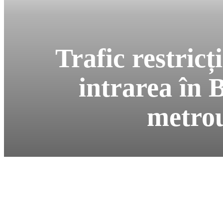
Trafic restricț
intrarea în 
metrou