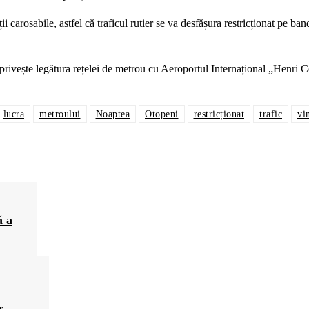
i carosabile, astfel că traficul rutier se va desfășura restricționat pe ban
 privește legătura rețelei de metrou cu Aeroportul Internațional „Henri
lucra
metroului
Noaptea
Otopeni
restricționat
trafic
vi
ă a
r