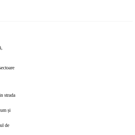
ă,
 sectoare
in strada
cum și
iul de