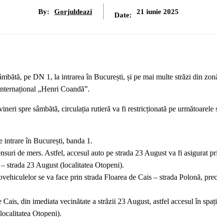
By:
Gorjuldeazi
21 iunie 2025
Date:
sâmbătă, pe DN 1, la intrarea în București, și pe mai multe străzi din zon
 Internațional „Henri Coandă”.
vineri spre sâmbătă, circulația rutieră va fi restricționată pe următoarele
 intrare în București, banda 1.
uri de mers. Astfel, accesul auto pe strada 23 August va fi asigurat pr
 – strada 23 August (localitatea Otopeni).
ovehiculelor se va face prin strada Floarea de Cais – strada Polonă, pre
Cais, din imediata vecinătate a străzii 23 August, astfel accesul în spaț
localitatea Otopeni).