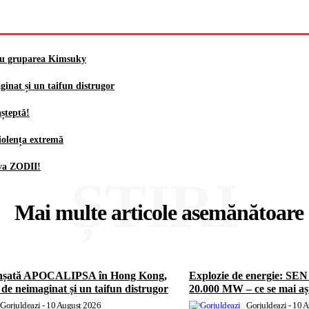
 cu gruparea Kimsuky
nat și un taifun distrugor
șteptă!
iolența extremă
eva ZODII!
ȘTIRI
Mai multe articole asemănătoare
lanșată APOCALIPSA în Hong Kong,
Explozie de energie: SEN 
de neimaginat și un taifun distrugor
20.000 MW – ce se mai aș
Gorjuldeazi
-
10 August 2026
Gorjuldeazi
-
10 A