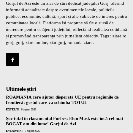
Gorjul de Azi este un ziar de știri dedicat județului Gorj, oferind
informații actualizate despre evenimentele locale, politicile
publice, economie, cultură, sport și alte subiecte de interes pentru
comunitatea locală. Platforma își propune să fie o sursă de
încredere pentru cetățenii județului, reflectând realitatea cotidiană
și promovând transparența prin jurnalism obiectiv. Tags : ziare ro
gorj, gorj, ziare online, ziar gorj, romania ziare.
Ultimele știri
ROAMÂNIA cere ajutor disperată UE pentru regiunile de
frontieră: gestul care va schimba TOTUL
EXTERNE
6 august 2026
Șoc total în clasamentul Forbes: Elon Musk este încă cel mai
BOGAT om din lume! Gorjul de Azi
EVENIMENT
6 august 2026