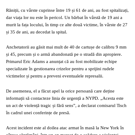
Răniții, cu vârste cuprinse între 19 și 61 de ani, au fost spitalizați,
dar viața lor nu este în pericol. Un bărbat în vârstă de 19 ani a
murit la fața locului, în timp ce alte două victime, în vârste de 27
și 35 de ani, au decedat la spital.
Anchetatorii au găsit mai mult de 40 de cartușe de calibru 9 mm
și 45, precum și o armă abandonată pe o stradă din apropiere.
Primarul Eric Adams a anunțat că au fost mobilizate echipe
specializate în gestionarea crizelor pentru a sprijini rudele
victimelor și pentru a preveni eventualele represalii.
De asemenea, el a făcut apel la orice persoană care deține
informații să contacteze linia de urgență a NYPD. „Acesta este
un act de violență tragic și fără sens”, a declarat comisarul Tisch
în cadrul unei conferințe de presă.
Acest incident este al doilea atac armat în masă la New York în