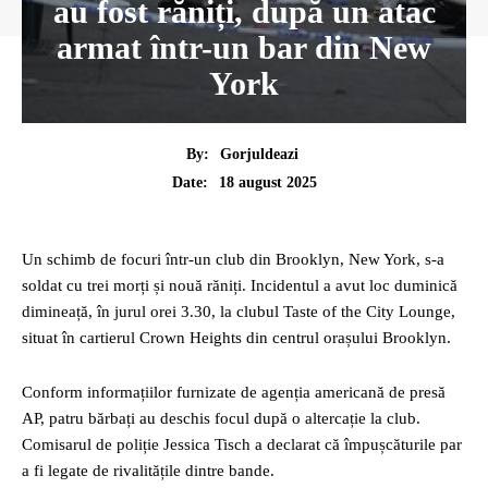
au fost răniți, după un atac
armat într-un bar din New
York
By:
Gorjuldeazi
18 august 2025
Date:
Un schimb de focuri într-un club din Brooklyn, New York, s-a
soldat cu trei morți și nouă răniți. Incidentul a avut loc duminică
dimineață, în jurul orei 3.30, la clubul Taste of the City Lounge,
situat în cartierul Crown Heights din centrul orașului Brooklyn.
Conform informațiilor furnizate de agenția americană de presă
AP, patru bărbați au deschis focul după o altercație la club.
Comisarul de poliție Jessica Tisch a declarat că împușcăturile par
a fi legate de rivalitățile dintre bande.