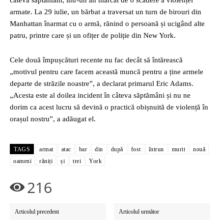
câteva săptămâni, într-un an marcat de o scădere a violenței
armate. La 29 iulie, un bărbat a traversat un turn de birouri din
Manhattan înarmat cu o armă, rănind o persoană și ucigând alte
patru, printre care și un ofițer de poliție din New York.
Cele două împușcături recente nu fac decât să întărească
„motivul pentru care facem această muncă pentru a ține armele
departe de străzile noastre”, a declarat primarul Eric Adams.
„Acesta este al doilea incident în câteva săptămâni și nu ne
dorim ca acest lucru să devină o practică obișnuită de violență în
orașul nostru”, a adăugat el.
TAGS
armat
atac
bar
din
după
fost
întrun
murit
nouă
oameni
răniți
și
trei
York
216
Articolul precedent
Articolul următor