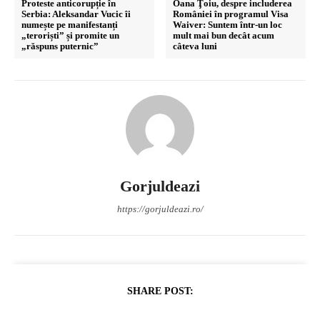
Proteste anticorupție în
Oana Ţoiu, despre includerea
Serbia: Aleksandar Vucic îi
României în programul Visa
numește pe manifestanți
Waiver: Suntem într-un loc
„teroriști” și promite un
mult mai bun decât acum
„răspuns puternic”
câteva luni
Gorjuldeazi
https://gorjuldeazi.ro/
SHARE POST: