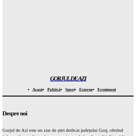
Gorjuldeazi
-
9 August 2026
Locuitorii din sudul Capitalei au EXTREM din cauza
mirosurilor de la Vidra și s-au adunat în fața autorităților
Gorjuldeazi
-
9 August 2026
TERRORISME pe la hotare? Dronă explodată lângă gazoduct
și MApN: Radarele au fost complet oarbe!
Gorjuldeazi
-
9 August 2026
GORJUL DE AZI
Acasă
Politică
Sport
Externe
Eveniment
Despre noi
Gorjul de Azi este un ziar de știri dedicat județului Gorj, oferind