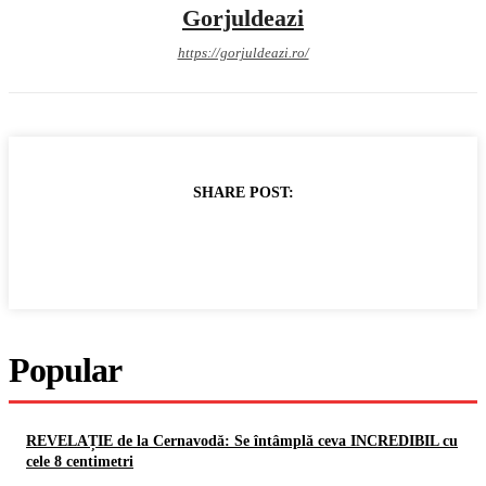
Gorjuldeazi
https://gorjuldeazi.ro/
SHARE POST:
Popular
REVELAȚIE de la Cernavodă: Se întâmplă ceva INCREDIBIL cu
cele 8 centimetri