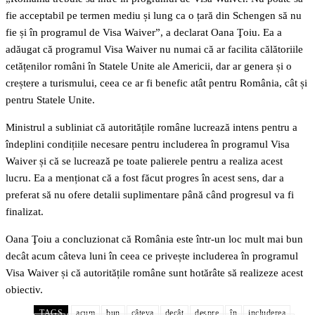
fie acceptabil pe termen mediu și lung ca o țară din Schengen să nu
fie și în programul de Visa Waiver”, a declarat Oana Ţoiu. Ea a
adăugat că programul Visa Waiver nu numai că ar facilita călătoriile
cetățenilor români în Statele Unite ale Americii, dar ar genera și o
creștere a turismului, ceea ce ar fi benefic atât pentru România, cât și
pentru Statele Unite.
Ministrul a subliniat că autoritățile române lucrează intens pentru a
îndeplini condițiile necesare pentru includerea în programul Visa
Waiver și că se lucrează pe toate palierele pentru a realiza acest
lucru. Ea a menționat că a fost făcut progres în acest sens, dar a
preferat să nu ofere detalii suplimentare până când progresul va fi
finalizat.
Oana Ţoiu a concluzionat că România este într-un loc mult mai bun
decât acum câteva luni în ceea ce privește includerea în programul
Visa Waiver și că autoritățile române sunt hotărâte să realizeze acest
obiectiv.
TAGS
acum
bun
câteva
decât
despre
în
includerea