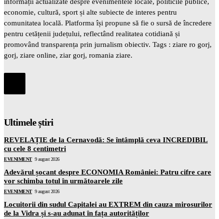
informații actualizate despre evenimentele locale, politicile publice,
economie, cultură, sport și alte subiecte de interes pentru
comunitatea locală. Platforma își propune să fie o sursă de încredere
pentru cetățenii județului, reflectând realitatea cotidiană și
promovând transparența prin jurnalism obiectiv. Tags : ziare ro gorj,
gorj, ziare online, ziar gorj, romania ziare.
Ultimele știri
REVELAȚIE de la Cernavodă: Se întâmplă ceva INCREDIBIL
cu cele 8 centimetri
EVENIMENT
9 august 2026
Adevărul șocant despre ECONOMIA României: Patru cifre care
vor schimba totul în următoarele zile
EVENIMENT
9 august 2026
Locuitorii din sudul Capitalei au EXTREM din cauza mirosurilor
de la Vidra și s-au adunat în fața autorităților