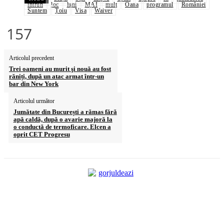
întrun
loc
luni
MAI
mult
Oana
programul
României
Suntem
Țoiu
Visa
Waiver
157
Articolul precedent
Trei oameni au murit şi nouă au fost
răniți, după un atac armat într-un
bar din New York
Articolul următor
Jumătate din București a rămas fără
apă caldă, după o avarie majoră la
o conductă de termoficare. Elcen a
oprit CET Progresu