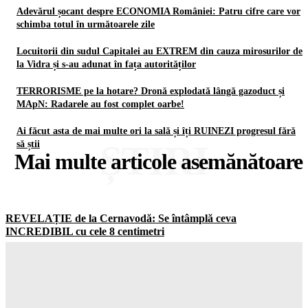
Adevărul șocant despre ECONOMIA României: Patru cifre care vor
schimba totul în următoarele zile
Locuitorii din sudul Capitalei au EXTREM din cauza mirosurilor de
la Vidra și s-au adunat în fața autorităților
TERRORISME pe la hotare? Dronă explodată lângă gazoduct și
MApN: Radarele au fost complet oarbe!
Ai făcut asta de mai multe ori la sală și îți RUINEZI progresul fără
ȘTIRI
să știi
Mai multe articole asemănătoare
REVELAȚIE de la Cernavodă: Se întâmplă ceva
INCREDIBIL cu cele 8 centimetri
Gorjuldeazi
-
9 August 2026
Adevărul șocant despre ECONOMIA României: Patru cifre
care vor schimba totul în următoarele zile