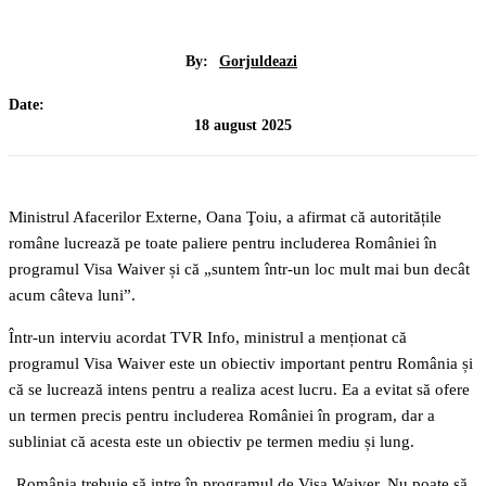
By:
Gorjuldeazi
Date:
18 august 2025
Ministrul Afacerilor Externe, Oana Ţoiu, a afirmat că autoritățile
române lucrează pe toate paliere pentru includerea României în
programul Visa Waiver și că „suntem într-un loc mult mai bun decât
acum câteva luni”.
Într-un interviu acordat TVR Info, ministrul a menționat că
programul Visa Waiver este un obiectiv important pentru România și
că se lucrează intens pentru a realiza acest lucru. Ea a evitat să ofere
un termen precis pentru includerea României în program, dar a
subliniat că acesta este un obiectiv pe termen mediu și lung.
„România trebuie să intre în programul de Visa Waiver. Nu poate să