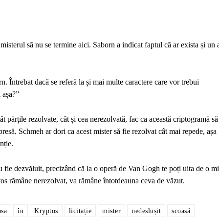
 misterul să nu se termine aici. Saborn a indicat faptul că ar exista și un 
 Întrebat dacă se referă la și mai multe caractere care vor trebui
i așa?”
ât părțile rezolvate, cât și cea nerezolvată, fac ca această criptogramă să
 presă. Schmeh ar dori ca acest mister să fie rezolvat cât mai repede, așa
nție.
nu fie dezvăluit, precizând că la o operă de Van Gogh te poți uita de o m
ptos rămâne nerezolvat, va rămâne întotdeauna ceva de văzut.
asa
în
Kryptos
licitație
mister
nedeslușit
scoasă