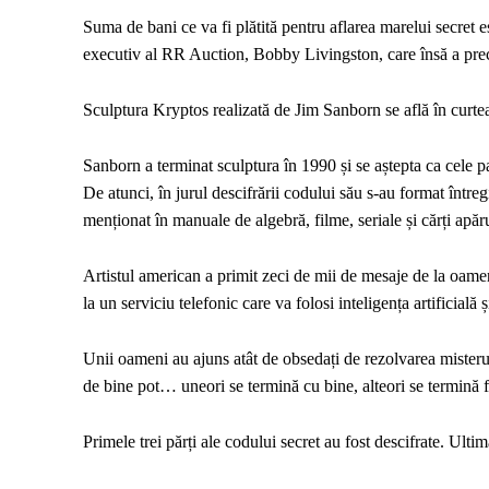
Suma de bani ce va fi plătită pentru aflarea marelui secret e
executiv al RR Auction, Bobby Livingston, care însă a preci
Sculptura Kryptos realizată de Jim Sanborn se află în curtea
Sanborn a terminat sculptura în 1990 și se aștepta ca cele pat
De atunci, în jurul descifrării codului său s-au format între
menționat în manuale de algebră, filme, seriale și cărți apăr
Artistul american a primit zeci de mii de mesaje de la oame
la un serviciu telefonic care va folosi inteligența artificială 
Unii oameni au ajuns atât de obsedați de rezolvarea misterul
de bine pot… uneori se termină cu bine, alteori se termină f
Primele trei părți ale codului secret au fost descifrate. Ulti