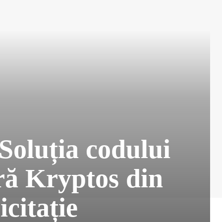
 Soluția codului
ră Kryptos din
icitație