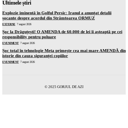
Ultimele știri
Explozie iminentă în Golful Persic: Iranul a anunțat detalii
șocante despre acordul din Strâmtoarea ORMUZ
EXTERNE
7 august 2026
Șoc la Drăguțești! O AMENDA de 60.000 de lei îi aşteaptă pe cei
responsibility pentru poluare
EVENIMENT
7 august 2026
Șoc total în tehnologie Meta primește cea mai mare AMENDĂ din
istorie din cauza siguranței copiilor
EVENIMENT
7 august 2026
© 2025 GORJUL DE AZI