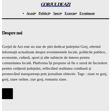
GORJUL DE AZI
Acasă
Politică
Sport
Externe
Eveniment
Despre noi
Gorjul de Azi este un ziar de știri dedicat județului Gorj, oferind
informații actualizate despre evenimentele locale, politicile publice,
economie, cultură, sport și alte subiecte de interes pentru
comunitatea locală. Platforma își propune să fie o sursă de încredere
pentru cetățenii județului, reflectând realitatea cotidiană și
promovând transparența prin jurnalism obiectiv. Tags : ziare ro gorj,
gorj, ziare online, ziar gorj, romania ziare.