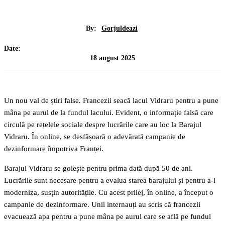
By:
Gorjuldeazi
Date:
18 august 2025
Un nou val de știri false. Francezii seacă lacul Vidraru pentru a pune
mâna pe aurul de la fundul lacului. Evident, o informație falsă care
circulă pe rețelele sociale despre lucrările care au loc la Barajul
Vidraru. În online, se desfășoară o adevărată campanie de
dezinformare împotriva Franței.
Barajul Vidraru se golește pentru prima dată după 50 de ani.
Lucrările sunt necesare pentru a evalua starea barajului și pentru a-l
moderniza, susțin autoritățile. Cu acest prilej, în online, a început o
campanie de dezinformare. Unii internauți au scris că francezii
evacuează apa pentru a pune mâna pe aurul care se află pe fundul