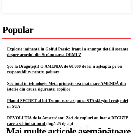
Popular
Explozie iminentă în Golful Persic: Iranul a anunțat detalii șocante
despre acordul din Strâmtoarea ORMUZ
Șoc la Drăguțești! O AMENDA de 60.000 de lei îi aşteaptă pe cei
responsibility pentru poluare
Șoc total în tehnologie Meta primește cea mai mare AMENDĂ din
istorie din cauza siguranței copiilor
Planul SECRET al lui Trump care ar putea STA sfârșitul cetățeniei
în SUA
REVOLUȚIA de la Amsterdam: Zeci de cupluri au luat o DECIZIE
ȘTIRI
care a schimbat totul după 25 de ani
Mai multe articole asemănătoare