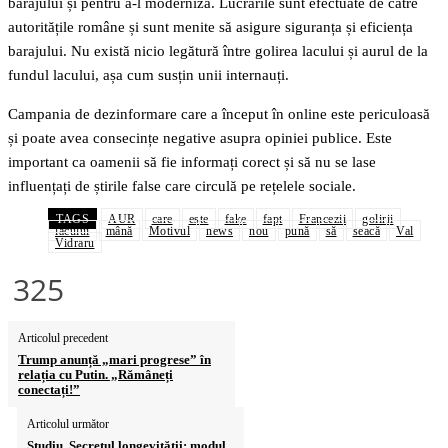
barajului și pentru a-l moderniza. Lucrările sunt efectuate de către
autoritățile române și sunt menite să asigure siguranța și eficiența
barajului. Nu există nicio legătură între golirea lacului și aurul de la
fundul lacului, așa cum susțin unii internauți.
Campania de dezinformare care a început în online este periculoasă
și poate avea consecințe negative asupra opiniei publice. Este
important ca oamenii să fie informați corect și să nu se lase
influențați de știrile false care circulă pe rețelele sociale.
TAGS
AUR
care
este
fake
fapt
Francezii
golirii
lacului
mână
Motivul
news
nou
pună
să
seacă
Val
Vidraru
325
Articolul precedent
Trump anunță „mari progrese” în
relația cu Putin. „Rămâneți
conectați!”
Articolul următor
Studiu. Secretul longevității: modul