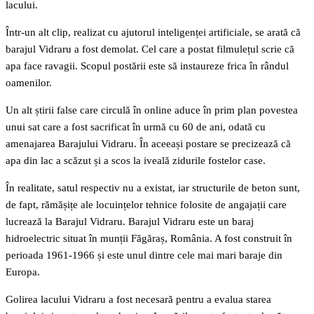
lacului.
Într-un alt clip, realizat cu ajutorul inteligenței artificiale, se arată că
barajul Vidraru a fost demolat. Cel care a postat filmulețul scrie că
apa face ravagii. Scopul postării este să instaureze frica în rândul
oamenilor.
Un alt știrii false care circulă în online aduce în prim plan povestea
unui sat care a fost sacrificat în urmă cu 60 de ani, odată cu
amenajarea Barajului Vidraru. În aceeași postare se precizează că
apa din lac a scăzut și a scos la iveală zidurile fostelor case.
În realitate, satul respectiv nu a existat, iar structurile de beton sunt,
de fapt, rămășițe ale locuințelor tehnice folosite de angajații care
lucrează la Barajul Vidraru. Barajul Vidraru este un baraj
hidroelectric situat în munții Făgăraș, România. A fost construit în
perioada 1961-1966 și este unul dintre cele mai mari baraje din
Europa.
Golirea lacului Vidraru a fost necesară pentru a evalua starea