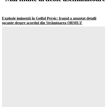
Explozie iminentă în Golful Persic: Iranul a anunțat detalii
șocante despre acordul din Strâmtoarea ORMUZ
Gorjuldeazi
-
7 August 2026
Șoc la Drăguțești! O AMENDA de 60.000 de lei îi aşteaptă pe
cei responsibility pentru poluare
Gorjuldeazi
-
7 August 2026
Șoc total în tehnologie Meta primește cea mai mare AMENDĂ
din istorie din cauza siguranței copiilor
Gorjuldeazi
-
7 August 2026
Planul SECRET al lui Trump care ar putea STA sfârșitul
cetățeniei în SUA
Gorjuldeazi
-
7 August 2026