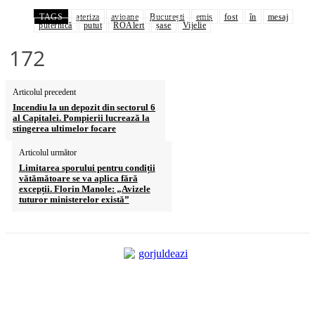
TAGS
ateriza
avioane
București
emis
fost
în
mesaj
puternică
putut
ROAlert
șase
Vijelie
172
Articolul precedent
Incendiu la un depozit din sectorul 6
al Capitalei. Pompierii lucrează la
stingerea ultimelor focare
Articolul următor
Limitarea sporului pentru condiții
vătămătoare se va aplica fără
excepții. Florin Manole: „Avizele
tuturor ministerelor există”