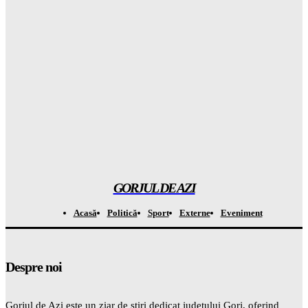
să ignore RESTRICȚIILE de pe social media
Gorjuldeazi
-
7 August 2026
Catastrofa care va distruge totul: cum seceta din Europa a scos
la la MASCA combustibilii fosili
Gorjuldeazi
-
7 August 2026
Atenție! Se anunță temperaturi record de la 7 septembrie –
totul este ÎNCHISAT
Gorjuldeazi
-
7 August 2026
GORJUL DE AZI
Acasă
Politică
Sport
Externe
Eveniment
Despre noi
Gorjul de Azi este un ziar de știri dedicat județului Gorj, oferind