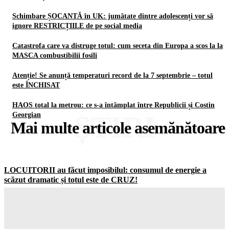
Schimbare ȘOCANTĂ în UK: jumătate dintre adolescenți vor să
ignore RESTRICȚIILE de pe social media
Catastrofa care va distruge totul: cum seceta din Europa a scos la la
MASCA combustibilii fosili
Atenție! Se anunță temperaturi record de la 7 septembrie – totul
este ÎNCHISAT
HAOS total la metrou: ce s-a întâmplat între Republicii și Costin
ȘTIRI
Georgian
Mai multe articole asemănătoare
LOCUITORII au făcut imposibilul: consumul de energie a
scăzut dramatic și totul este de CRUZ!
Gorjuldeazi
-
7 August 2026
Schimbare ȘOCANTĂ în UK: jumătate dintre adolescenți vor