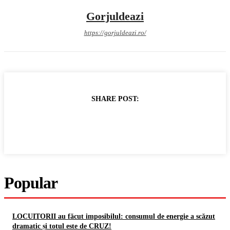
Gorjuldeazi
https://gorjuldeazi.ro/
SHARE POST:
Popular
LOCUITORII au făcut imposibilul: consumul de energie a scăzut
dramatic și totul este de CRUZ!