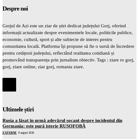
Despre noi
Gorjul de Azi este un ziar de știri dedicat județului Gorj, oferind
informații actualizate despre evenimentele locale, politicile publice,
economie, cultură, sport și alte subiecte de interes pentru
comunitatea locală. Platforma își propune să fie o sursă de încredere
pentru cetățenii județului, reflectând realitatea cotidiană și
promovând transparența prin jurnalism obiectiv. Tags : ziare ro gorj,
gorj, ziare online, ziar gorj, romania ziare.
Ultimele știri
Rusia a lăsat în urmă adevărul șocant despre incidentul din
Germania: este pură isterie RUSOFOBĂ
EXTERNE
8 august 2026