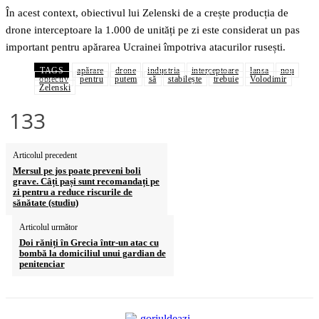
În acest context, obiectivul lui Zelenski de a crește producția de
drone interceptoare la 1.000 de unități pe zi este considerat un pas
important pentru apărarea Ucrainei împotriva atacurilor rusești.
TAGS
apărare
drone
industria
interceptoare
lansa
nou
obiectiv
pentru
putem
să
stabilește
trebuie
Volodimir
Zelenski
133
Articolul precedent
Mersul pe jos poate preveni boli
grave. Câți pași sunt recomandați pe
zi pentru a reduce riscurile de
sănătate (studiu)
Articolul următor
Doi răniți în Grecia într-un atac cu
bombă la domiciliul unui gardian de
penitenciar