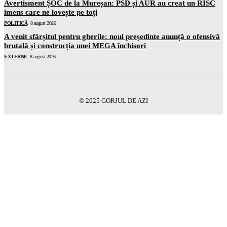
Avertisment ȘOC de la Mureșan: PSD și AUR au creat un RISC
imens care ne lovește pe toți
POLITICĂ
8 august 2026
A venit sfârșitul pentru gherile: noul președinte anunță o ofensivă
brutală și construcția unei MEGA închisori
EXTERNE
8 august 2026
© 2025 GORJUL DE AZI