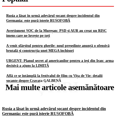
Rusia a lăsat în urmă adevărul șocant despre incidentul din
Germania: este pură isterie RUSOFOBĂ
Avertisment ȘOC de la Mureșan: PSD și AUR au creat un RISC
imens care ne lovește pe toți
A venit sfârșitul pentru gherile: noul președinte anunță o ofensivă
brutală și construcția unei MEGA închisori
URGENT: Planul secret al americanilor pentru a ieși din Iran: arma
decisivă a ajuns la LIMITĂ
Află ce se întâmplă la festivalul de film cu Vița de Vie: detalii
ȘTIRI
șocante despre Cravata GALBENĂ
Mai multe articole asemănătoare
Rusia a lăsat în urmă adevărul șocant despre incidentul din
Germania: este pură isterie RUSOFOBĂ