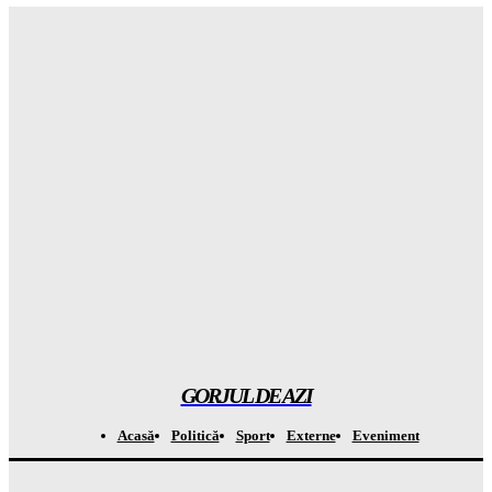
Gorjuldeazi
-
8 August 2026
Avertisment ȘOC de la Mureșan: PSD și AUR au creat un
RISC imens care ne lovește pe toți
Gorjuldeazi
-
8 August 2026
A venit sfârșitul pentru gherile: noul președinte anunță o
ofensivă brutală și construcția unei MEGA închisori
Gorjuldeazi
-
8 August 2026
URGENT: Planul secret al americanilor pentru a ieși din Iran:
arma decisivă a ajuns la LIMITĂ
Gorjuldeazi
-
8 August 2026
GORJUL DE AZI
Acasă
Politică
Sport
Externe
Eveniment