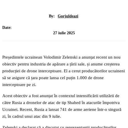
By:
Gorjuldeazi
Date:
27 iulie 2025
Președintele ucrainean Volodimir Zelenski a anunțat recent un nou
obiectiv pentru industria de apărare a țării sale, și anume creșterea
producției de drone interceptoare. El a cerut producătorilor ucraineni
să se asigure că țara poate lansa cel puțin 1.000 de drone
interceptoare pe zi.
Acest obiectiv a fost anunțat în contextul intensificării utilizării de
către Rusia a dronelor de atac de tip Shahed în atacurile împotriva
Ucrainei. Recent, Rusia a lansat 741 de arme aeriene într-o singură
zi, în cadrul unui atac din 9 iulie.
Zelenski a declarat că a discutat cu reprezentanții producătorilor