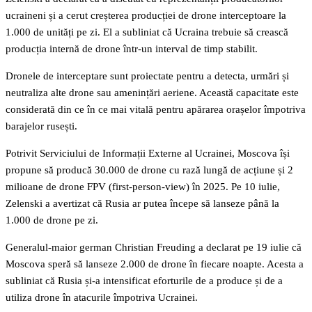
ucraineni și a cerut creșterea producției de drone interceptoare la
1.000 de unități pe zi. El a subliniat că Ucraina trebuie să crească
producția internă de drone într-un interval de timp stabilit.
Dronele de interceptare sunt proiectate pentru a detecta, urmări și
neutraliza alte drone sau amenințări aeriene. Această capacitate este
considerată din ce în ce mai vitală pentru apărarea orașelor împotriva
barajelor rusești.
Potrivit Serviciului de Informații Externe al Ucrainei, Moscova își
propune să producă 30.000 de drone cu rază lungă de acțiune și 2
milioane de drone FPV (first-person-view) în 2025. Pe 10 iulie,
Zelenski a avertizat că Rusia ar putea începe să lanseze până la
1.000 de drone pe zi.
Generalul-maior german Christian Freuding a declarat pe 19 iulie că
Moscova speră să lanseze 2.000 de drone în fiecare noapte. Acesta a
subliniat că Rusia și-a intensificat eforturile de a produce și de a
utiliza drone în atacurile împotriva Ucrainei.