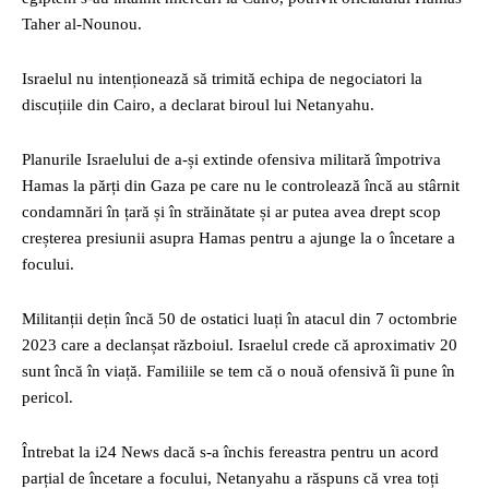
Taher al-Nounou.
Israelul nu intenționează să trimită echipa de negociatori la
discuțiile din Cairo, a declarat biroul lui Netanyahu.
Planurile Israelului de a-și extinde ofensiva militară împotriva
Hamas la părți din Gaza pe care nu le controlează încă au stârnit
condamnări în țară și în străinătate și ar putea avea drept scop
creșterea presiunii asupra Hamas pentru a ajunge la o încetare a
focului.
Militanții dețin încă 50 de ostatici luați în atacul din 7 octombrie
2023 care a declanșat războiul. Israelul crede că aproximativ 20
sunt încă în viață. Familiile se tem că o nouă ofensivă îi pune în
pericol.
Întrebat la i24 News dacă s-a închis fereastra pentru un acord
parțial de încetare a focului, Netanyahu a răspuns că vrea toți