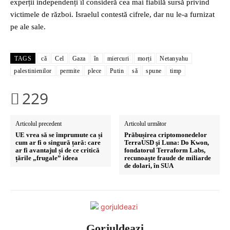
experții independenți îl consideră cea mai fiabilă sursă privind
victimele de război. Israelul contestă cifrele, dar nu le-a furnizat
pe ale sale.
TAGS
că
Cel
Gaza
în
miercuri
morți
Netanyahu
palestinienilor
permite
plece
Putin
să
spune
timp
229
Articolul precedent
Articolul următor
UE vrea să se împrumute ca și
Prăbușirea criptomonedelor
cum ar fi o singură țară: care
TerraUSD şi Luna: Do Kwon,
ar fi avantajul și de ce critică
fondatorul Terraform Labs,
țările „frugale” ideea
recunoaşte fraude de miliarde
de dolari, în SUA
Gorjuldeazi