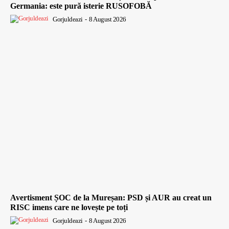
Germania: este pură isterie RUSOFOBĂ
Gorjuldeazi
-
8 August 2026
Avertisment ȘOC de la Mureșan: PSD și AUR au creat un
RISC imens care ne lovește pe toți
Gorjuldeazi
-
8 August 2026