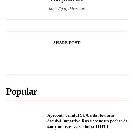
https://gorjuldeazi.ro/
SHARE POST:
Popular
Aprobat! Senatul SUA a dat lovitura
decisivă împotriva Rusiei: vine un pachet de
sancțiuni care va schimba TOTUL