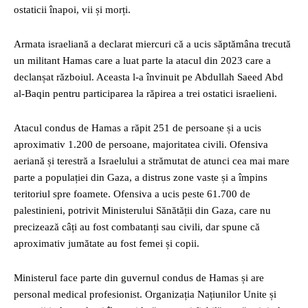
ostaticii înapoi, vii și morți.
Armata israeliană a declarat miercuri că a ucis săptămâna trecută
un militant Hamas care a luat parte la atacul din 2023 care a
declanșat războiul. Aceasta l-a învinuit pe Abdullah Saeed Abd
al-Baqin pentru participarea la răpirea a trei ostatici israelieni.
Atacul condus de Hamas a răpit 251 de persoane și a ucis
aproximativ 1.200 de persoane, majoritatea civili. Ofensiva
aeriană și terestră a Israelului a strămutat de atunci cea mai mare
parte a populației din Gaza, a distrus zone vaste și a împins
teritoriul spre foamete. Ofensiva a ucis peste 61.700 de
palestinieni, potrivit Ministerului Sănătății din Gaza, care nu
precizează câți au fost combatanți sau civili, dar spune că
aproximativ jumătate au fost femei și copii.
Ministerul face parte din guvernul condus de Hamas și are
personal medical profesionist. Organizația Națiunilor Unite și