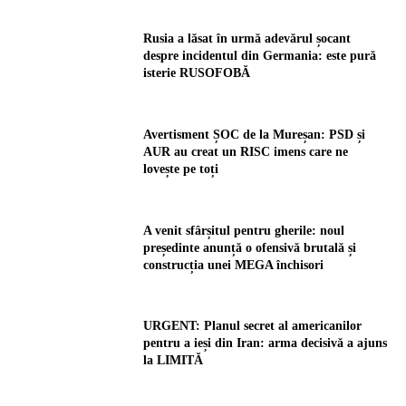
Rusia a lăsat în urmă adevărul șocant
despre incidentul din Germania: este pură
isterie RUSOFOBĂ
Avertisment ȘOC de la Mureșan: PSD și
AUR au creat un RISC imens care ne
lovește pe toți
A venit sfârșitul pentru gherile: noul
președinte anunță o ofensivă brutală și
construcția unei MEGA închisori
URGENT: Planul secret al americanilor
pentru a ieși din Iran: arma decisivă a ajuns
la LIMITĂ