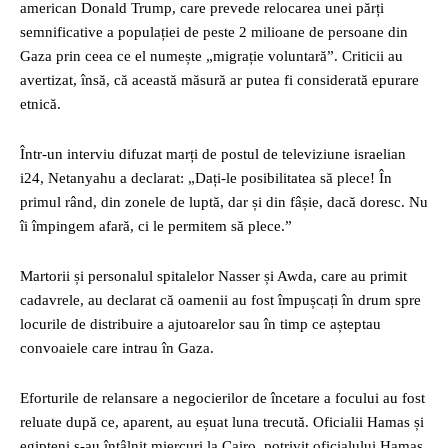
american Donald Trump, care prevede relocarea unei părți
semnificative a populației de peste 2 milioane de persoane din
Gaza prin ceea ce el numește „migrație voluntară”. Criticii au
avertizat, însă, că această măsură ar putea fi considerată epurare
etnică.
Într-un interviu difuzat marți de postul de televiziune israelian
i24, Netanyahu a declarat: „Dați-le posibilitatea să plece! În
primul rând, din zonele de luptă, dar și din fâșie, dacă doresc. Nu
îi împingem afară, ci le permitem să plece.”
Martorii și personalul spitalelor Nasser și Awda, care au primit
cadavrele, au declarat că oamenii au fost împușcați în drum spre
locurile de distribuire a ajutoarelor sau în timp ce așteptau
convoaiele care intrau în Gaza.
Eforturile de relansare a negocierilor de încetare a focului au fost
reluate după ce, aparent, au eșuat luna trecută. Oficialii Hamas și
egipteni s-au întâlnit miercuri la Cairo, potrivit oficialului Hamas