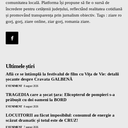
comunitatea locală. Platforma își propune să fie o sursă de
încredere pentru cetățenii județului, reflectând realitatea cotidiană
și promovând transparența prin jurnalism obiectiv. Tags : ziare ro
gorj, gorj, ziare online, ziar gorj, romania ziare.
Ultimele știri
Află ce se întâmplă la festivalul de film cu Vița de Vie: detalii
șocante despre Cravata GALBENĂ
EVENIMENT
8 august 2026
TRAGEDIA care a șocat țara: Elicopterul de pompieri s-a
prăbușit cu doi oameni la BORD
EVENIMENT
8 august 2026
LOCUITORII au făcut imposibilul: consumul de energie a
scăzut dramatic și totul este de CRUZ!
EVENIMENT
7 august 2026