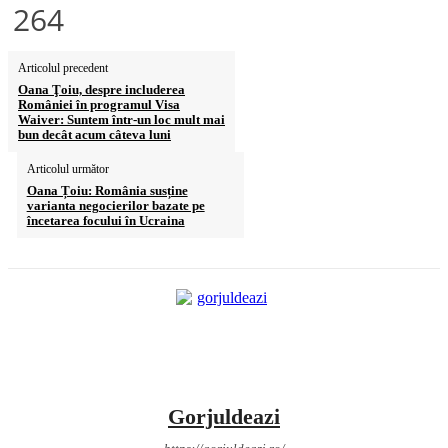
264
Articolul precedent
Oana Ţoiu, despre includerea
României în programul Visa
Waiver: Suntem într-un loc mult mai
bun decât acum câteva luni
Articolul următor
Oana Țoiu: România susține
varianta negocierilor bazate pe
încetarea focului în Ucraina
Gorjuldeazi