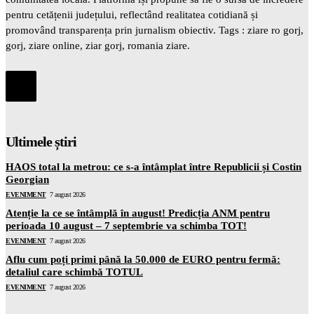
pentru cetățenii județului, reflectând realitatea cotidiană și
promovând transparența prin jurnalism obiectiv. Tags : ziare ro gorj,
gorj, ziare online, ziar gorj, romania ziare.
Ultimele știri
HAOS total la metrou: ce s-a întâmplat între Republicii și Costin
Georgian
EVENIMENT
7 august 2026
Atenție la ce se întâmplă în august! Predicția ANM pentru
perioada 10 august – 7 septembrie va schimba TOT!
EVENIMENT
7 august 2026
Aflu cum poți primi până la 50.000 de EURO pentru fermă:
detaliul care schimbă TOTUL
EVENIMENT
7 august 2026