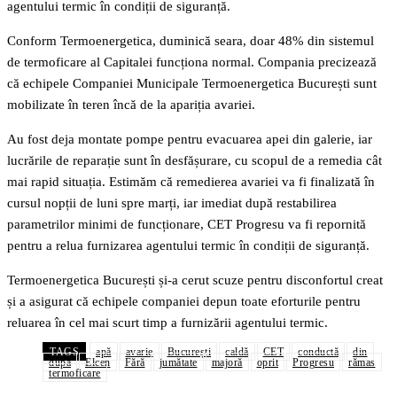
agentului termic în condiții de siguranță.
Conform Termoenergetica, duminică seara, doar 48% din sistemul
de termoficare al Capitalei funcționa normal. Compania precizează
că echipele Companiei Municipale Termoenergetica București sunt
mobilizate în teren încă de la apariția avariei.
Au fost deja montate pompe pentru evacuarea apei din galerie, iar
lucrările de reparație sunt în desfășurare, cu scopul de a remedia cât
mai rapid situația. Estimăm că remedierea avariei va fi finalizată în
cursul nopții de luni spre marți, iar imediat după restabilirea
parametrilor minimi de funcționare, CET Progresu va fi repornită
pentru a relua furnizarea agentului termic în condiții de siguranță.
Termoenergetica București și-a cerut scuze pentru disconfortul creat
și a asigurat că echipele companiei depun toate eforturile pentru
reluarea în cel mai scurt timp a furnizării agentului termic.
TAGS
apă
avarie
București
caldă
CET
conductă
din
după
Elcen
Fără
jumătate
majoră
oprit
Progresu
rămas
termoficare