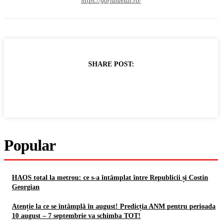
https://gorjuldeazi.ro/
SHARE POST:
Popular
HAOS total la metrou: ce s-a întâmplat între Republicii și Costin
Georgian
Atenție la ce se întâmplă în august! Predicția ANM pentru perioada
10 august – 7 septembrie va schimba TOT!