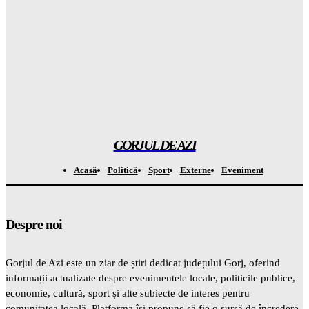
Aflu cum poți primi până la 50.000 de EURO pentru fermă:
detaliul care schimbă TOTUL
Gorjuldeazi
-
7 August 2026
Schimbare radicală pentru X: un candidat vrea
INTERZICEREA platformei în timpul alegerilor
Gorjuldeazi
-
7 August 2026
GORJUL DE AZI
Acasă
Politică
Sport
Externe
Eveniment
Despre noi
Gorjul de Azi este un ziar de știri dedicat județului Gorj, oferind
informații actualizate despre evenimentele locale, politicile publice,
economie, cultură, sport și alte subiecte de interes pentru
comunitatea locală. Platforma își propune să fie o sursă de încredere