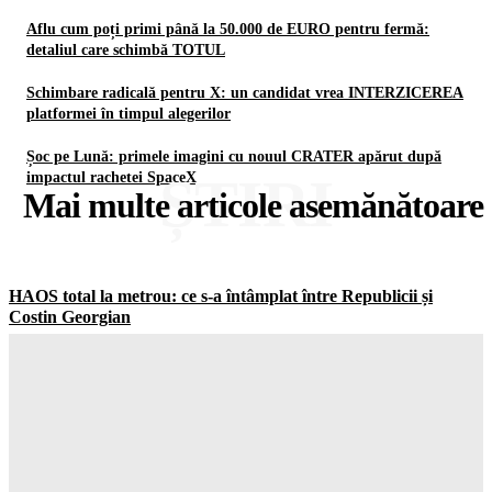
Aflu cum poți primi până la 50.000 de EURO pentru fermă:
detaliul care schimbă TOTUL
Schimbare radicală pentru X: un candidat vrea INTERZICEREA
platformei în timpul alegerilor
Șoc pe Lună: primele imagini cu nouul CRATER apărut după
ȘTIRI
impactul rachetei SpaceX
Mai multe articole asemănătoare
HAOS total la metrou: ce s-a întâmplat între Republicii și
Costin Georgian
Gorjuldeazi
-
7 August 2026
Atenție la ce se întâmplă în august! Predicția ANM pentru
perioada 10 august – 7 septembrie va schimba TOT!
Gorjuldeazi
-
7 August 2026