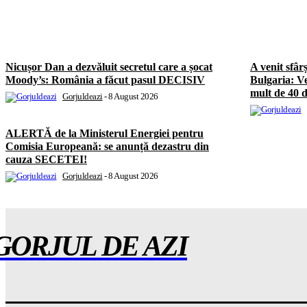
Nicușor Dan a dezvăluit secretul care a șocat
A venit sfârș
Moody’s: România a făcut pasul DECISIV
Bulgaria: Ve
mult de 40 
Gorjuldeazi
-
8 August 2026
ALERTĂ de la Ministerul Energiei pentru
Comisia Europeană: se anunță dezastru din
cauza SECETEI!
Gorjuldeazi
-
8 August 2026
GORJUL DE AZI