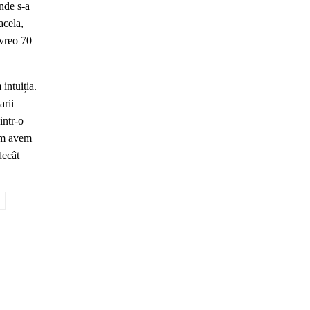
unde s-a
acela,
 vreo 70
intuiția.
arii
intr-o
cum avem
decât