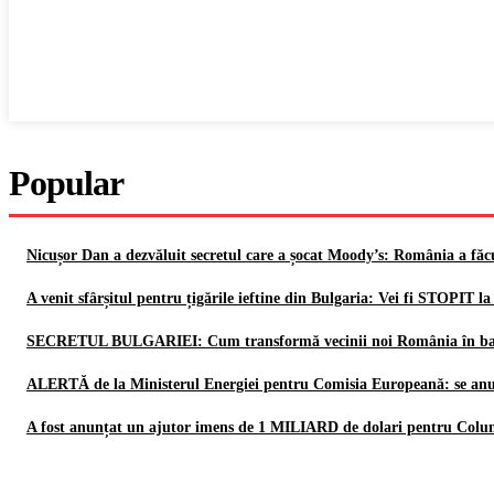
Popular
Nicușor Dan a dezvăluit secretul care a șocat Moody’s: România a fă
A venit sfârșitul pentru țigările ieftine din Bulgaria: Vei fi STOPIT l
SECRETUL BULGARIEI: Cum transformă vecinii noi România în bat
ALERTĂ de la Ministerul Energiei pentru Comisia Europeană: se an
A fost anunțat un ajutor imens de 1 MILIARD de dolari pentru Colu