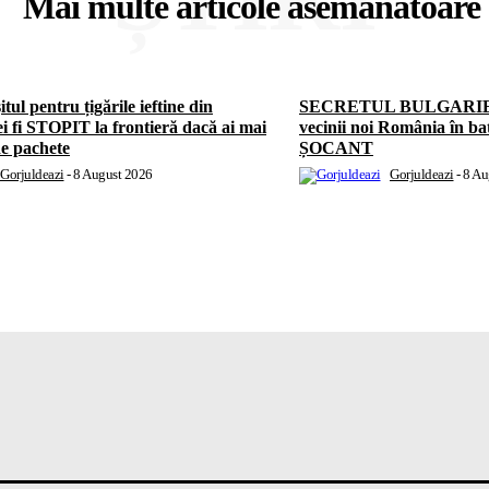
Mai multe articole asemănătoare
itul pentru țigările ieftine din
SECRETUL BULGARIEI:
i fi STOPIT la frontieră dacă ai mai
vecinii noi România în bat
de pachete
ȘOCANT
Gorjuldeazi
-
8 August 2026
Gorjuldeazi
-
8 Au