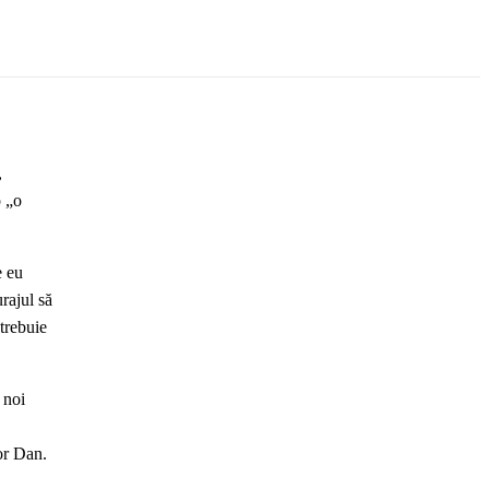
,
o „o
e eu
rajul să
 trebuie
 noi
or Dan.