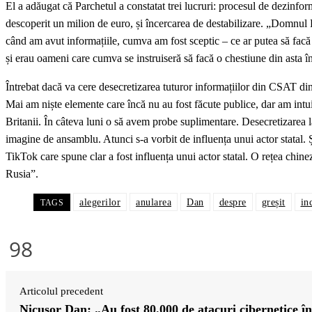
El a adăugat că Parchetul a constatat trei lucruri: procesul de dezinfo
descoperit un milion de euro, și încercarea de destabilizare. „Domnul Po
când am avut informațiile, cumva am fost sceptic – ce ar putea să facă
și erau oameni care cumva se instruiseră să facă o chestiune din asta î
Întrebat dacă va cere desecretizarea tuturor informațiilor din CSAT d
Mai am niște elemente care încă nu au fost făcute publice, dar am intu
Britanii. În câteva luni o să avem probe suplimentare. Desecretizarea
imagine de ansamblu. Atunci s-a vorbit de influența unui actor statal.
TikTok care spune clar a fost influența unui actor statal. O rețea chine
Rusia”.
alegerilor
anularea
Dan
despre
greșit
in
TAGS
98
Articolul precedent
Nicușor Dan: „Au fost 80.000 de atacuri cibernetice în