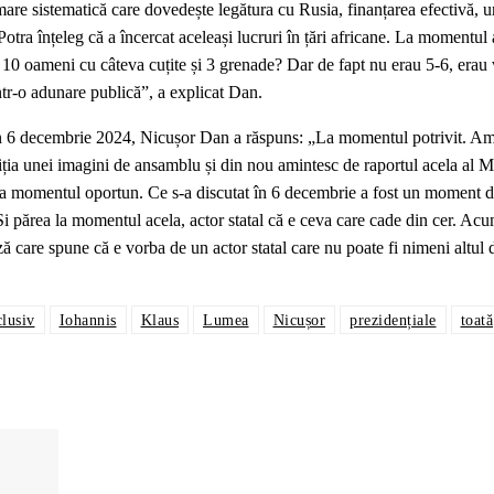
rmare sistematică care dovedește legătura cu Rusia, finanțarea efectivă, 
tra înțeleg că a încercat aceleași lucruri în țări africane. La momentul 
 10 oameni cu câteva cuțite și 3 grenade? Dar de fapt nu erau 5-6, erau
ntr-o adunare publică”, a explicat Dan.
in 6 decembrie 2024, Nicușor Dan a răspuns: „La momentul potrivit. Am 
iția unei imagini de ansamblu și din nou amintesc de raportul acela al M
 la momentul oportun. Ce s-a discutat în 6 decembrie a fost un moment d
 Și părea la momentul acela, actor statal că e ceva care cade din cer. A
ză care spune că e vorba de un actor statal care nu poate fi nimeni altul 
clusiv
Iohannis
Klaus
Lumea
Nicușor
prezidențiale
toată