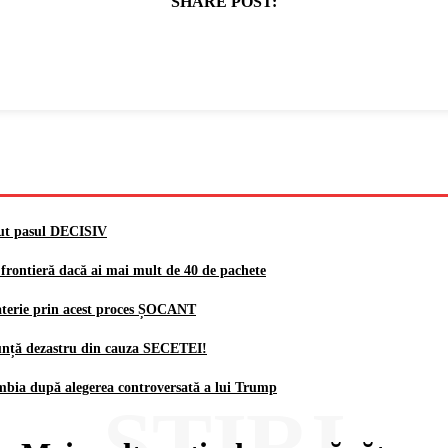
SHARE POST:
cut pasul DECISIV
a frontieră dacă ai mai mult de 40 de pachete
erie prin acest proces ȘOCANT
unță dezastru din cauza SECETEI!
mbia după alegerea controversată a lui Trump
ȘTIRI