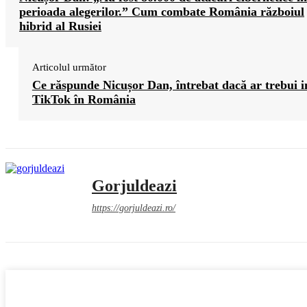
perioada alegerilor.” Cum combate România războiul
hibrid al Rusiei
Articolul următor
Ce răspunde Nicușor Dan, întrebat dacă ar trebui i
TikTok în România
Gorjuldeazi
https://gorjuldeazi.ro/