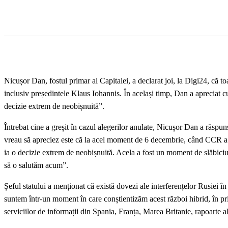
Nicușor Dan, fostul primar al Capitalei, a declarat joi, la Digi24, că toa
inclusiv președintele Klaus Iohannis. În același timp, Dan a apreciat cur
decizie extrem de neobișnuită”.
Întrebat cine a greșit în cazul alegerilor anulate, Nicușor Dan a răspun
vreau să apreciez este că la acel moment de 6 decembrie, când CCR a lua
ia o decizie extrem de neobișnuită. Acela a fost un moment de slăbiciune
să o salutăm acum”.
Șeful statului a menționat că există dovezi ale interferențelor Rusiei în
suntem într-un moment în care conștientizăm acest război hibrid, în pr
serviciilor de informații din Spania, Franța, Marea Britanie, rapoarte