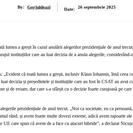
By:
Gorjuldeazi
26 septembrie 2025
Date:
tă lumea a greșit în cazul anulării alegerilor prezidențiale de anul trecut
ajul instituțiilor care au luat decizia de a anula alegerile, considerând-
s: „Evident că toată lumea a greșit, inclusiv Klaus Iohannis, însă ceea c
t decizia și președintele și instituțiile care au fost în CSAT au avut cu
 și de eroare, dar care s-a sfârșit cu o decizie foarte curajoasă pe care
 alegerile prezidențiale de anul trecut. „Noi ca societate, eu ca persoană,
imul rând, și avem foarte multe dovezi externe, adică avem rapoarte ale
 ale UE care spun că avem de a face cu atacuri hibride”, a declarat Nicuș