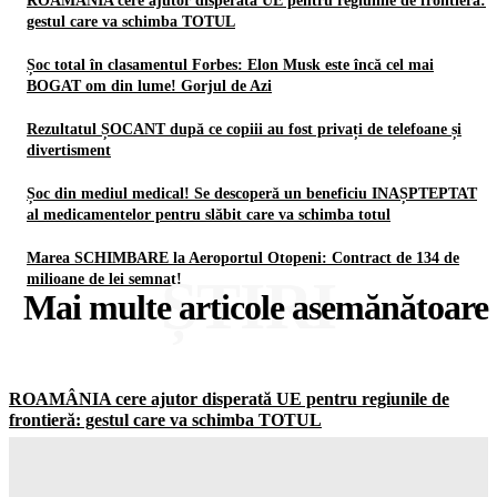
ROAMÂNIA cere ajutor disperată UE pentru regiunile de frontieră:
gestul care va schimba TOTUL
Șoc total în clasamentul Forbes: Elon Musk este încă cel mai
BOGAT om din lume! Gorjul de Azi
Rezultatul ȘOCANT după ce copiii au fost privați de telefoane și
divertisment
Șoc din mediul medical! Se descoperă un beneficiu INAȘPTEPTAT
al medicamentelor pentru slăbit care va schimba totul
Marea SCHIMBARE la Aeroportul Otopeni: Contract de 134 de
ȘTIRI
milioane de lei semnat!
Mai multe articole asemănătoare
ROAMÂNIA cere ajutor disperată UE pentru regiunile de
frontieră: gestul care va schimba TOTUL
Gorjuldeazi
-
6 August 2026