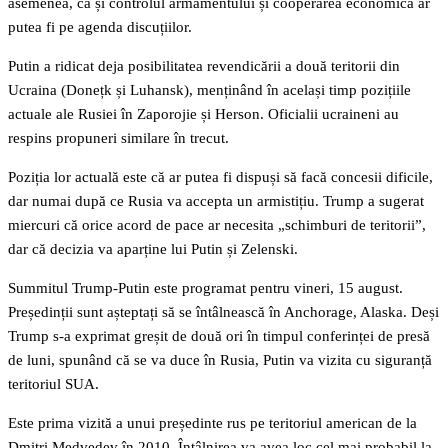
asemenea, că și controlul armamentului și cooperarea economică ar
putea fi pe agenda discuțiilor.
Putin a ridicat deja posibilitatea revendicării a două teritorii din
Ucraina (Donețk și Luhansk), menținând în același timp pozițiile
actuale ale Rusiei în Zaporojie și Herson. Oficialii ucraineni au
respins propuneri similare în trecut.
Poziția lor actuală este că ar putea fi dispuși să facă concesii dificile,
dar numai după ce Rusia va accepta un armistițiu. Trump a sugerat
miercuri că orice acord de pace ar necesita „schimburi de teritorii”,
dar că decizia va aparține lui Putin și Zelenski.
Summitul Trump-Putin este programat pentru vineri, 15 august.
Președinții sunt așteptați să se întâlnească în Anchorage, Alaska. Deși
Trump s-a exprimat greșit de două ori în timpul conferinței de presă
de luni, spunând că se va duce în Rusia, Putin va vizita cu siguranță
teritoriul SUA.
Este prima vizită a unui președinte rus pe teritoriul american de la
Dmitri Medvedev în 2010. Întâlnirea va avea loc cel mai probabil la