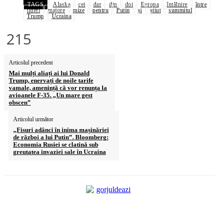
TAGS
Alaska
cei
dar
din
doi
Europa
întâlnire
între
lideri
majore
mize
pentru
Putin
și
știut
summitul
Trump
Ucraina
215
Articolul precedent
Mai mulți aliați ai lui Donald
Trump, enervați de noile tarife
vamale, amenință că vor renunța la
avioanele F-35. „Un mare gest
obscen”
Articolul următor
„Fisuri adânci în inima mașinăriei
de război a lui Putin”. Bloomberg:
Economia Rusiei se clatină sub
greutatea invaziei sale în Ucraina