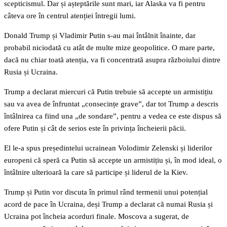
scepticismul. Dar și așteptările sunt mari, iar Alaska va fi pentru
câteva ore în centrul atenției întregii lumi.
Donald Trump și Vladimir Putin s-au mai întâlnit înainte, dar
probabil niciodată cu atât de multe mize geopolitice. O mare parte,
dacă nu chiar toată atenția, va fi concentrată asupra războiului dintre
Rusia și Ucraina.
Trump a declarat miercuri că Putin trebuie să accepte un armistițiu
sau va avea de înfruntat „consecințe grave”, dar tot Trump a descris
întâlnirea ca fiind una „de sondare”, pentru a vedea ce este dispus să
ofere Putin și cât de serios este în privința încheierii păcii.
El le-a spus președintelui ucrainean Volodimir Zelenski și liderilor
europeni că speră ca Putin să accepte un armistițiu și, în mod ideal, o
întâlnire ulterioară la care să participe și liderul de la Kiev.
Trump și Putin vor discuta în primul rând termenii unui potențial
acord de pace în Ucraina, deși Trump a declarat că numai Rusia și
Ucraina pot încheia acorduri finale. Moscova a sugerat, de