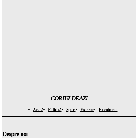
Șoc total în clasamentul Forbes: Elon Musk este încă cel mai
BOGAT om din lume! Gorjul de Azi
Gorjuldeazi
-
6 August 2026
Rezultatul ȘOCANT după ce copiii au fost privați de telefoane
și divertisment
Gorjuldeazi
-
6 August 2026
Șoc din mediul medical! Se descoperă un beneficiu
INAȘPTEPTAT al medicamentelor pentru slăbit care va
schimba totul
Gorjuldeazi
-
6 August 2026
GORJUL DE AZI
Acasă
Politică
Sport
Externe
Eveniment
Despre noi