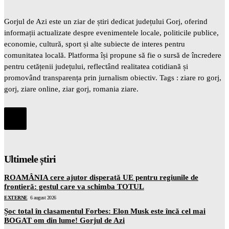
Gorjul de Azi este un ziar de știri dedicat județului Gorj, oferind
informații actualizate despre evenimentele locale, politicile publice,
economie, cultură, sport și alte subiecte de interes pentru
comunitatea locală. Platforma își propune să fie o sursă de încredere
pentru cetățenii județului, reflectând realitatea cotidiană și
promovând transparența prin jurnalism obiectiv. Tags : ziare ro gorj,
gorj, ziare online, ziar gorj, romania ziare.
Ultimele știri
ROAMÂNIA cere ajutor disperată UE pentru regiunile de
frontieră: gestul care va schimba TOTUL
EXTERNE
6 august 2026
Șoc total în clasamentul Forbes: Elon Musk este încă cel mai
BOGAT om din lume! Gorjul de Azi