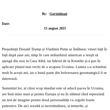
By:
Gorjuldeazi
Date:
15 august 2025
Președinții Donald Trump și Vladimir Putin se întâlnesc vineri față în
față după șase ani, timp în care miliardarul american a reușit să
ajungă din nou la Casa Albă, iar liderul de la Kremlin și-a pus în
aplicare planul mai vechi de a acapara Ucraina. Lumea s-a schimbat
mult în acești ani, iar o bună parte din bulversarea geostrategică li se
datorează.
Summitul lor, al cărui scop imediat este să aducă pacea în Ucraina,
are însă mize mari și pentru Europa și nu în ultimul rând reprezintă
un test de imagine pentru două personalități cu orgolii foarte
puternice. De aici rezultă și incertitudinea, și temerile, și