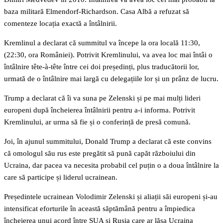
baza militară Elmendorf-Richardson. Casa Albă a refuzat să
comenteze locația exactă a întâlnirii.
Kremlinul a declarat că summitul va începe la ora locală 11:30,
(22:30, ora României). Potrivit Kremlinului, va avea loc mai întâi o
întâlnire tête-à-tête între cei doi președinți, plus traducătorii lor,
urmată de o întâlnire mai largă cu delegațiile lor și un prânz de lucru.
Trump a declarat că îi va suna pe Zelenski și pe mai mulți lideri
europeni după încheierea întâlnirii pentru a-i informa. Potrivit
Kremlinului, ar urma să fie și o conferință de presă comună.
Joi, în ajunul summitului, Donald Trump a declarat că este convins
că omologul său rus este pregătit să pună capăt războiului din
Ucraina, dar pacea va necesita probabil cel puțin o a doua întâlnire la
care să participe și liderul ucrainean.
Președintele ucrainean Volodimir Zelenski și aliații săi europeni și-au
intensificat eforturile în această săptămână pentru a împiedica
încheierea unui acord între SUA și Rusia care ar lăsa Ucraina